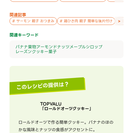
関連記事
>
#
サーモン 親子 おつまみ
#
鶏ひき肉 親子 簡単な後片付け
#
唐揚げ
関連キーワード
バナナ
果物
アーモンド
ナッツ
メープルシロップ
レーズン
クッキー
菓子
このレシピの提供は？
TOPVALU
「
ロールドオーツクッキー
」
ロールドオーツで作る簡単クッキー。バナナのほの
かな風味とナッツの食感がアクセントに。