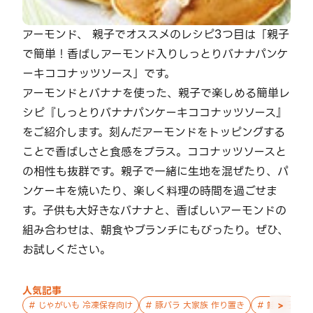
アーモンド、 親子でオススメのレシピ3つ目は「親子
で簡単！香ばしアーモンド入りしっとりバナナパンケ
ーキココナッツソース」です。
アーモンドとバナナを使った、親子で楽しめる簡単レ
シピ『しっとりバナナパンケーキココナッツソース』
をご紹介します。刻んだアーモンドをトッピングする
ことで香ばしさと食感をプラス。ココナッツソースと
の相性も抜群です。親子で一緒に生地を混ぜたり、パ
ンケーキを焼いたり、楽しく料理の時間を過ごせま
す。子供も大好きなバナナと、香ばしいアーモンドの
組み合わせは、朝食やブランチにもぴったり。ぜひ、
お試しください。
人気記事
>
#
じゃがいも 冷凍保存向け
#
豚バラ 大家族 作り置き
#
鮭 親子 作