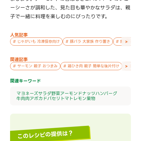
ーシーさが調和した、見た目も華やかなサラダは、親
子で一緒に料理を楽しむのにぴったりです。
人気記事
>
#
じゃがいも 冷凍保存向け
#
豚バラ 大家族 作り置き
#
鮭 親子 作
関連記事
>
#
サーモン 親子 おつまみ
#
鶏ひき肉 親子 簡単な後片付け
#
唐揚げ
関連キーワード
マヨネーズ
サラダ
野菜
アーモンド
ナッツ
ハンバーグ
牛肉
肉
アボカド
パセリ
トマト
レモン
果物
このレシピの提供は？