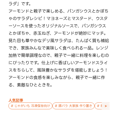
ラダ」です。
アーモンドと親子で楽しめる、パンガシウスとかぼち
ゃのサラダレシピ！マヨネーズとマスタード、ウスタ
ーソースを使ったオリジナルソースで、パンガシウス
とかぼちゃ、赤玉ねぎ、アーモンドが絶妙にマッチ。
見た目も華やかなデリ風サラダは、たんぱく質も補給
でき、家族みんなで美味しく食べられる一品。レンジ
加熱で簡単調理なので、親子で一緒に料理を楽しむの
にぴったりです。仕上げに香ばしいアーモンドスライ
スをちらして、風味豊かなサラダを堪能しましょう！
アーモンドの食感を楽しみながら、親子で一緒に作
る、素敵なひとときを。
人気記事
>
#
じゃがいも 冷凍保存向け
#
豚バラ 大家族 作り置き
#
鮭 親子 作