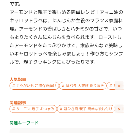
です。
アーモンドと親子で楽しめる簡単レシピ！アマニ油の
キャロットラペは、にんじんが主役のフランス家庭料
理。アーモンドの香ばしさとハチミツの甘さで、いつ
もよりたくさんにんじんを食べられます。ローストし
たアーモンドをたっぷりかけて、家族みんなで美味し
いキャロットラペを楽しみましょう！作り方もシンプ
ルで、親子クッキングにもぴったりです。
人気記事
>
#
じゃがいも 冷凍保存向け
#
豚バラ 大家族 作り置き
#
鮭 親子 作
関連記事
>
#
サーモン 親子 おつまみ
#
鶏ひき肉 親子 簡単な後片付け
#
唐揚げ
関連キーワード