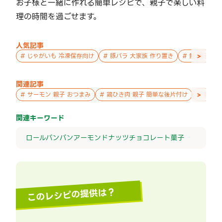
お子様と一緒に作れる簡単レシピで、親子で楽しい料
理の時間を過ごせます。
人気記事
>
#
じゃがいも 冷凍保存向け
#
豚バラ 大家族 作り置き
#
鮭 親子 作
関連記事
>
#
サーモン 親子 おつまみ
#
鶏ひき肉 親子 簡単な後片付け
#
唐揚げ
関連キーワード
ロールパン
パン
アーモンド
ナッツ
チョコレート
菓子
このレシピの提供は？