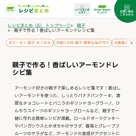
レシピまとめ
Green Beans
お買い物は
とは？
について
こちらから
レシピまとめ（β） トップページ
>
親子
>
親子で作る！香ばしいアーモンドレシピ集
>
#
サーモン 親子 おつまみ
#
鶏ひき肉 親子 簡単な後片付け
#
唐揚げ 親
親子で作る！香ばしいアーモンドレ
シピ集
アーモンド好きの親子で楽しめるレシピ集です！香ばし
いアーモンドを使った、しっとりバナナパンケーキ、濃
厚なチョコレートとバニラのギリシャヨーグラーノ、ひ
んやりスイーツのギリシャヨーグロールなど、親子で一
緒に作れる簡単レシピが満載。ロールドオーツクッキー
やパンガシウスとかぼちゃのサラダ、春菊とグレープフ
ルーツのサラダなど、アーモンドの食感がアクセントに