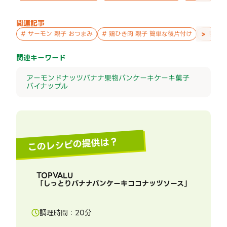
関連記事
>
#
サーモン 親子 おつまみ
#
鶏ひき肉 親子 簡単な後片付け
#
唐揚げ
関連キーワード
アーモンド
ナッツ
バナナ
果物
パンケーキ
ケーキ
菓子
パイナップル
このレシピの提供は？
TOPVALU
「
しっとりバナナパンケーキココナッツソース
」
調理時間：
20
分