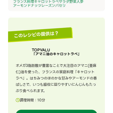
フランス料理
キャロットラペ
サラダ
野菜
人参
アーモンド
ナッツ
レーズン
パセリ
このレシピの提供は？
TOPVALU
「
アマニ油のキャロットラペ
」
オメガ3脂肪酸が豊富なことで大注目のアマニ(亜麻
仁)油を使った、フランスの家庭料理「キャロット
ラペ」。はちみつのほのかな甘みやアーモンドの香
ばしさで、いつも脇役に回りやすいにんじんもたっ
ぷり食べられます。
調理時間：
10
分