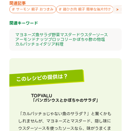
関連記事
>
#
サーモン 親子 おつまみ
#
鶏ひき肉 親子 簡単な後片付け
#
唐揚げ
関連キーワード
マヨネーズ
魚
サラダ
野菜
マスタード
ウスターソース
アーモンド
ナッツ
ブロッコリー
かぼちゃ
酢の物
塩
カルパッチョ
イタリア料理
このレシピの提供は？
TOPVALU
「
パンガシウスとかぼちゃのサラダ
」
「カルパッチョじゃない魚のサラダ？」と驚くかも
しれませんが、マヨネーズとマスタード、隠し味に
ウスターソースを使ったソースなら、味がうまくま