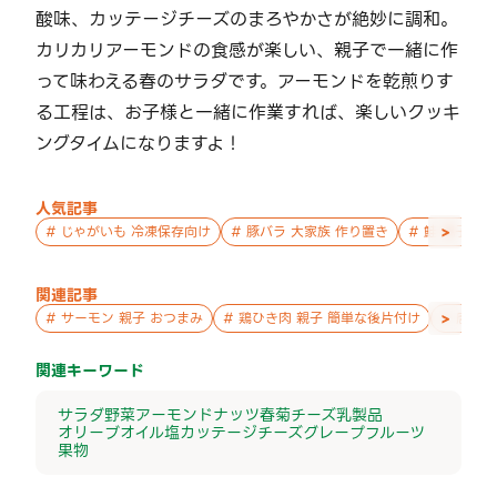
酸味、カッテージチーズのまろやかさが絶妙に調和。
カリカリアーモンドの食感が楽しい、親子で一緒に作
って味わえる春のサラダです。アーモンドを乾煎りす
る工程は、お子様と一緒に作業すれば、楽しいクッキ
ングタイムになりますよ！
人気記事
>
#
じゃがいも 冷凍保存向け
#
豚バラ 大家族 作り置き
#
鮭 親子 作
関連記事
>
#
サーモン 親子 おつまみ
#
鶏ひき肉 親子 簡単な後片付け
#
唐揚げ
関連キーワード
サラダ
野菜
アーモンド
ナッツ
春菊
チーズ
乳製品
オリーブオイル
塩
カッテージチーズ
グレープフルーツ
果物