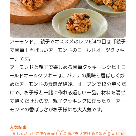
アーモンド、 親子でオススメのレシピ4つ目は「親子
で簡単！香ばしいアーモンドのロールドオーツクッキ
ー」です。
アーモンドと親子で楽しめる簡単クッキーレシピ！ロ
ールドオーツクッキーは、バナナの風味と香ばしく炒
めたアーモンドの食感が絶妙。オーブンで12分焼くだ
けで、お子様と一緒に作れる嬉しい一品。材料を混ぜ
て焼くだけなので、親子クッキングにぴったり。アー
モンドの香ばしさがお子様にも大人気です。
人気記事
>
#
じゃがいも 冷凍保存向け
#
豚バラ 大家族 作り置き
#
鮭 親子 作