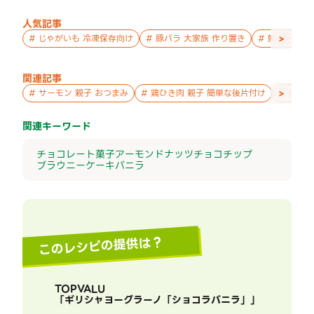
人気記事
>
#
じゃがいも 冷凍保存向け
#
豚バラ 大家族 作り置き
#
鮭 親子 作
関連記事
>
#
サーモン 親子 おつまみ
#
鶏ひき肉 親子 簡単な後片付け
#
唐揚げ
関連キーワード
チョコレート
菓子
アーモンド
ナッツ
チョコチップ
ブラウニー
ケーキ
バニラ
このレシピの提供は？
TOPVALU
「
ギリシャヨーグラーノ「ショコラバニラ」
」