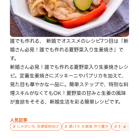
誰でも作れる、 新婚でオススメのレシピ7つ目は「新
婚さん必見！誰でも作れる夏野菜入り生姜焼き」で
す。
新婚さん必見！誰でも作れる夏野菜入り生姜焼きレシ
ピ。定番生姜焼きにズッキーニやパプリカを加えて、
見た目も華やかな一品に。簡単ステップで、特別な料
理スキルがなくてもOK！夏野菜の甘みと生姜の風味
が食欲をそそる、新婚生活を彩る簡単レシピです。
人気記事
>
#
じゃがいも 冷凍保存向け
#
豚バラ 大家族 作り置き
#
鮭 親子 作