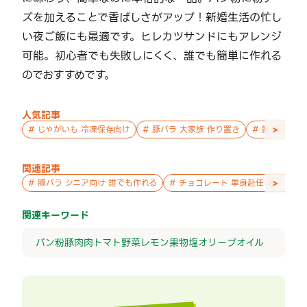
ズを加えることで香ばしさがアップ！新婚生活の忙し
い夜ご飯にも最適です。ヒレカツサンドにもアレンジ
可能。初心者でも失敗しにくく、誰でも簡単に作れる
のでおすすめです。
人気記事
>
#
じゃがいも 冷凍保存向け
#
豚バラ 大家族 作り置き
#
鮭 親子 作
関連記事
>
#
豚バラ シニア向け 誰でも作れる
#
チョコレート 単身赴任 誰でも作
関連キーワード
パン粉
豚肉
肉
トマト
野菜
レモン
果物
塩
オリーブオイル