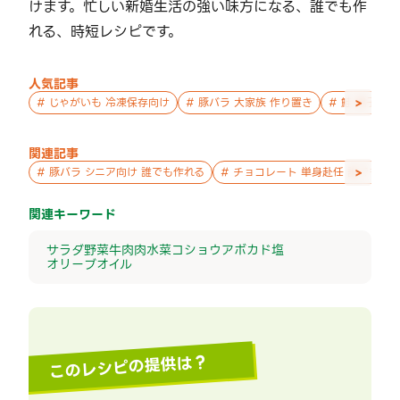
けます。忙しい新婚生活の強い味方になる、誰でも作
れる、時短レシピです。
人気記事
>
#
じゃがいも 冷凍保存向け
#
豚バラ 大家族 作り置き
#
鮭 親子 作
関連記事
>
#
豚バラ シニア向け 誰でも作れる
#
チョコレート 単身赴任 誰でも作
関連キーワード
サラダ
野菜
牛肉
肉
水菜
コショウ
アボカド
塩
オリーブオイル
このレシピの提供は？