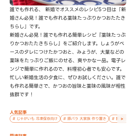
誰でも作れる、 新婚でオススメのレシピ5つ目は「新
婚さん必見！誰でも作れる薬味たっぷりかつおたたき
ちらし」です。
新婚さん必見！誰でも作れる簡単レシピ『薬味たっぷ
りかつおたたきちらし』をご紹介します。しょうがベ
ースのタレにつけたかつおと、みょうが、大葉などの
薬味をたっぷりご飯にのせる、爽やかな一品。電子レ
ンジで簡単に作れるので、料理初心者でも安心です。
忙しい新婚生活の夕食に、ぜひお試しください。誰で
も作れる簡単さで、かつおの旨味と薬味の風味が相性
抜群です！
人気記事
>
#
じゃがいも 冷凍保存向け
#
豚バラ 大家族 作り置き
#
鮭 親子 作