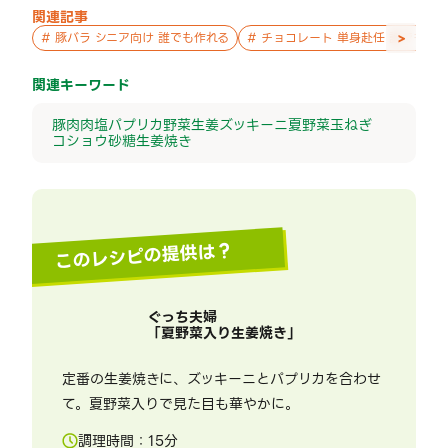
関連記事
>
#
豚バラ シニア向け 誰でも作れる
#
チョコレート 単身赴任 誰でも作
関連キーワード
豚肉
肉
塩
パプリカ
野菜
生姜
ズッキーニ
夏野菜
玉ねぎ
コショウ
砂糖
生姜焼き
このレシピの提供は？
ぐっち夫婦
「
夏野菜入り生姜焼き
」
定番の生姜焼きに、ズッキーニとパプリカを合わせ
て。夏野菜入りで見た目も華やかに。
調理時間：
15
分