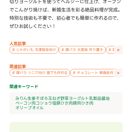
切りヨーグルトを使ってヘルシーに仕上げ、オーブン
でこんがり焼けば、新婚生活を彩る絶品料理が完成。
特別な技術も不要で、初心者でも簡単に作れるので、
ぜひお試しください！
人気記事
>
#
じゃがいも 冷凍保存向け
#
豚バラ 大家族 作り置き
#
鮭 親子 作
関連記事
>
#
豚バラ シニア向け 誰でも作れる
#
チョコレート 単身赴任 誰でも作
関連キーワード
みりん
生姜
そぼろ
玉ねぎ
野菜
ヨーグルト
乳製品
醤油
ベーコン
肉
コショウ
塩
豚ひき肉
豚肉
ひき肉
オリーブオイル