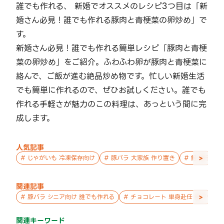
誰でも作れる、 新婚でオススメのレシピ3つ目は「新
婚さん必見！誰でも作れる豚肉と青梗菜の卵炒め」で
す。
新婚さん必見！誰でも作れる簡単レシピ「豚肉と青梗
菜の卵炒め」をご紹介。ふわふわ卵が豚肉と青梗菜に
絡んで、ご飯が進む絶品炒め物です。忙しい新婚生活
でも簡単に作れるので、ぜひお試しください。誰でも
作れる手軽さが魅力のこの料理は、あっという間に完
成します。
人気記事
>
#
じゃがいも 冷凍保存向け
#
豚バラ 大家族 作り置き
#
鮭 親子 作
関連記事
>
#
豚バラ シニア向け 誰でも作れる
#
チョコレート 単身赴任 誰でも作
関連キーワード