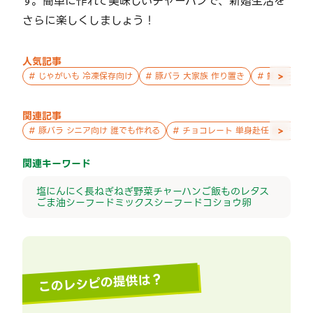
す。簡単に作れて美味しいチャーハンで、新婚生活を
さらに楽しくしましょう！
人気記事
>
#
じゃがいも 冷凍保存向け
#
豚バラ 大家族 作り置き
#
鮭 親子 作
関連記事
>
#
豚バラ シニア向け 誰でも作れる
#
チョコレート 単身赴任 誰でも作
関連キーワード
塩
にんにく
長ねぎ
ねぎ
野菜
チャーハン
ご飯もの
レタス
ごま油
シーフードミックス
シーフード
コショウ
卵
このレシピの提供は？