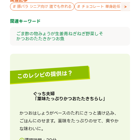
関連記事
>
#
豚バラ シニア向け 誰でも作れる
#
チョコレート 単身赴任 誰でも作
関連キーワード
ごま
酢の物
みょうが
生姜
青ねぎ
ねぎ
野菜
しそ
かつおのたたき
かつお
魚
このレシピの提供は？
ぐっち夫婦
「
薬味たっぷりかつおたたきちらし
」
かつおはしょうがベースのたれにさっと漬け込み、
ごはんにのせます。薬味をたっぷりのせて、爽やか
な味わいに。