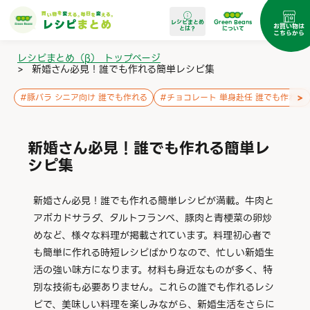
レシピまとめ
Green Beans
お買い物は
とは？
について
こちらから
レシピまとめ（β） トップページ
>
新婚さん必見！誰でも作れる簡単レシピ集
>
#
豚バラ シニア向け 誰でも作れる
#
チョコレート 単身赴任 誰でも作れる
新婚さん必見！誰でも作れる簡単レ
シピ集
新婚さん必見！誰でも作れる簡単レシピが満載。牛肉と
アボカドサラダ、タルトフランベ、豚肉と青梗菜の卵炒
めなど、様々な料理が掲載されています。料理初心者で
も簡単に作れる時短レシピばかりなので、忙しい新婚生
活の強い味方になります。材料も身近なものが多く、特
別な技術も必要ありません。これらの誰でも作れるレシ
ピで、美味しい料理を楽しみながら、新婚生活をさらに