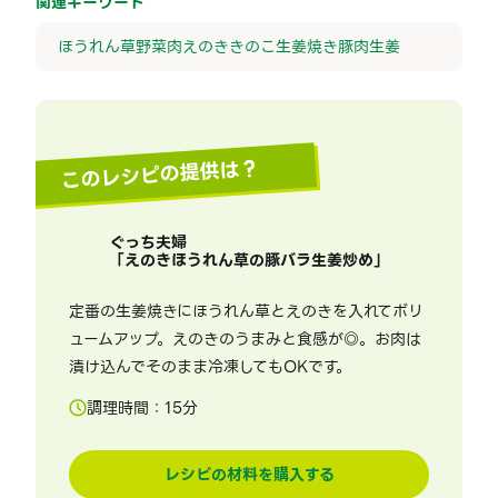
関連キーワード
ほうれん草
野菜
肉
えのき
きのこ
生姜焼き
豚肉
生姜
このレシピの提供は？
ぐっち夫婦
「
えのきほうれん草の豚バラ生姜炒め
」
定番の生姜焼きにほうれん草とえのきを入れてボリ
ュームアップ。えのきのうまみと食感が◎。お肉は
漬け込んでそのまま冷凍してもOKです。
調理時間：
15
分
レシピの材料を購入する