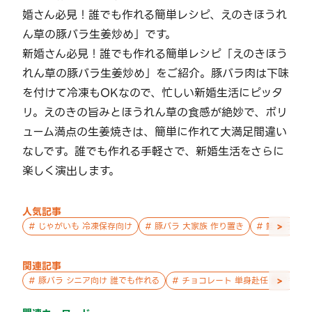
婚さん必見！誰でも作れる簡単レシピ、えのきほうれ
ん草の豚バラ生姜炒め」です。
新婚さん必見！誰でも作れる簡単レシピ「えのきほう
れん草の豚バラ生姜炒め」をご紹介。豚バラ肉は下味
を付けて冷凍もOKなので、忙しい新婚生活にピッタ
リ。えのきの旨みとほうれん草の食感が絶妙で、ボリ
ューム満点の生姜焼きは、簡単に作れて大満足間違い
なしです。誰でも作れる手軽さで、新婚生活をさらに
楽しく演出します。
人気記事
>
#
じゃがいも 冷凍保存向け
#
豚バラ 大家族 作り置き
#
鮭 親子 作
関連記事
>
#
豚バラ シニア向け 誰でも作れる
#
チョコレート 単身赴任 誰でも作