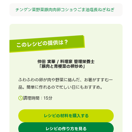
チンゲン菜
野菜
豚肉
肉
卵
コショウ
ごま油
塩
長ねぎ
ねぎ
このレシピの提供は？
仲田 実華 / 料理家 管理栄養士
「
豚肉と青梗菜の卵炒め
」
ふわふわの卵が肉や野菜に絡んだ、お箸がすすむ一
品。簡単に作れるので忙しい日にもおすすめ。
調理時間：
15
分
レシピの材料を購入する
レシピの作り方を見る