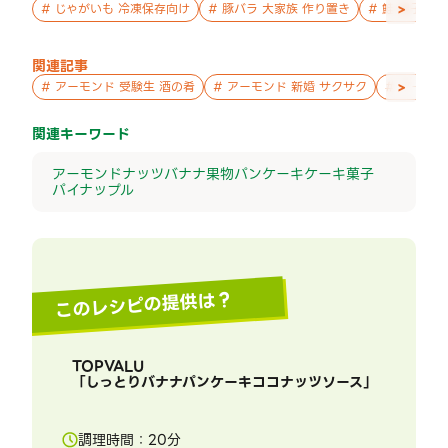
>
#
じゃがいも 冷凍保存向け
#
豚バラ 大家族 作り置き
#
鮭 親子 作
関連記事
>
#
アーモンド 受験生 酒の肴
#
アーモンド 新婚 サクサク
#
アーモン
関連キーワード
アーモンド
ナッツ
バナナ
果物
パンケーキ
ケーキ
菓子
パイナップル
このレシピの提供は？
TOPVALU
「
しっとりバナナパンケーキココナッツソース
」
調理時間：
20
分