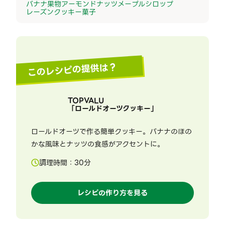
バナナ
果物
アーモンド
ナッツ
メープルシロップ
レーズン
クッキー
菓子
このレシピの提供は？
TOPVALU
「
ロールドオーツクッキー
」
ロールドオーツで作る簡単クッキー。バナナのほの
かな風味とナッツの食感がアクセントに。
調理時間：
30
分
レシピの作り方を見る