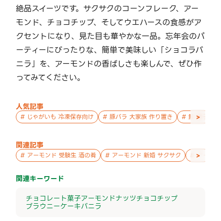
絶品スイーツです。サクサクのコーンフレーク、アー
モンド、チョコチップ、そしてウエハースの食感がア
クセントになり、見た目も華やかな一品。忘年会のパ
ーティーにぴったりな、簡単で美味しい「ショコラバ
ニラ」を、アーモンドの香ばしさも楽しんで、ぜひ作
ってみてください。
人気記事
>
#
じゃがいも 冷凍保存向け
#
豚バラ 大家族 作り置き
#
鮭 親子 作
関連記事
>
#
アーモンド 受験生 酒の肴
#
アーモンド 新婚 サクサク
#
アーモン
関連キーワード
チョコレート
菓子
アーモンド
ナッツ
チョコチップ
ブラウニー
ケーキ
バニラ