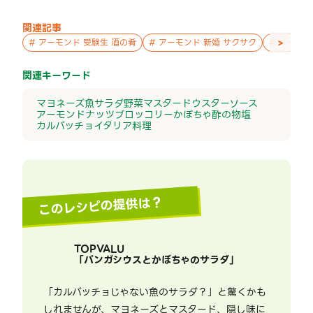
関連記事
>
#
アーモンド 受験生 酒の肴
#
アーモンド 新婚 サクサク
#
アーモン
関連キーワード
マヨネーズ
魚
サラダ
野菜
マスタード
ウスターソース
アーモンド
ナッツ
ブロッコリー
かぼちゃ
酢の物
塩
カルパッチョ
イタリア料理
このレシピの提供は？
TOPVALU
「
パンガシウスとかぼちゃのサラダ
」
「カルパッチョじゃない魚のサラダ？」と驚くかも
しれませんが、マヨネーズとマスタード、隠し味に