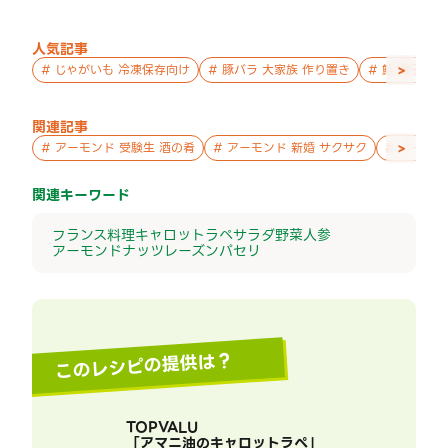
人気記事
>
#
じゃがいも 冷凍保存向け
#
豚バラ 大家族 作り置き
#
鮭 親子 作
関連記事
>
#
アーモンド 受験生 酒の肴
#
アーモンド 新婚 サクサク
#
アーモン
関連キーワード
フランス料理
キャロットラペ
サラダ
野菜
人参
アーモンド
ナッツ
レーズン
パセリ
このレシピの提供は？
TOPVALU
「
アマニ油のキャロットラペ
」