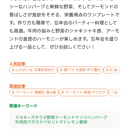
シーなハンバーグと新鮮な野菜、そしてアーモンドの
香ばしさが食欲をそそる、栄養満点のワンプレートで
す。作り方も簡単で、忘年会のパーティー料理として
も最適。牛肉の旨みと野菜のシャキシャキ感、アーモ
ンドの食感のハーモニーが楽しめます。忘年会を盛り
上げる一品として、ぜひお試しください！
人気記事
>
#
じゃがいも 冷凍保存向け
#
豚バラ 大家族 作り置き
#
鮭 親子 作
関連記事
>
#
アーモンド 受験生 酒の肴
#
アーモンド 新婚 サクサク
#
アーモン
関連キーワード
マヨネーズ
サラダ
野菜
アーモンド
ナッツ
ハンバーグ
牛肉
肉
アボカド
パセリ
トマト
レモン
果物