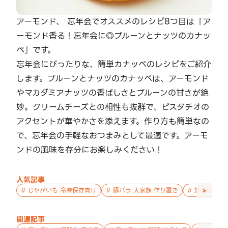
アーモンド、 忘年会でオススメのレシピ8つ目は「ア
ーモンド香る！忘年会に◎プルーンとナッツのカナッ
ペ」です。
忘年会にぴったりな、簡単カナッペのレシピをご紹介
します。プルーンとナッツのカナッペは、アーモンド
やマカダミアナッツの香ばしさとプルーンの甘さが絶
妙。クリームチーズとの相性も抜群で、ピスタチオの
アクセントが華やかさを添えます。作り方も簡単なの
で、忘年会の手軽なおつまみとして最適です。アーモ
ンドの風味を存分にお楽しみください！
人気記事
>
#
じゃがいも 冷凍保存向け
#
豚バラ 大家族 作り置き
#
鮭 親子 作
関連記事