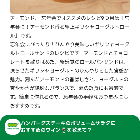
アーモンド、 忘年会でオススメのレシピ9つ目は「忘
年会に！アーモンド香る極上ギリシャヨーグルトロー
ル」です。
忘年会にぴったり！ひんやり美味しいギリシャヨーグ
ルトロールサンドのレシピです。アーモンドとチョコ
レートを散りばめた、新感覚のロールパンサンドは、
凍らせたギリシャヨーグルトのひんやりとした食感が
魅力。刻んだアーモンドの香ばしさと、ヨーグルトの
爽やかさが絶妙なバランスで、夏の軽食にも最適で
す。簡単に作れるので、忘年会の手軽なおつまみにも
おすすめです。
ハンバーグステーキのボリュームサラダ
に
人気記事
おすすめのワイン🍷を教えて？
>
#
じゃがいも 冷凍保存向け
#
豚バラ 大家族 作り置き
#
鮭 親子 作