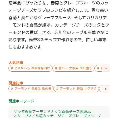
忘年会にぴったりな、春菊とグレープフルーツのカッ
テージチーズサラダのレシピを紹介します。香り高い
春菊と爽やかなグレープフルーツ、そしてカリカリア
ーモンドの食感が絶妙。カッテージチーズのコクとア
ーモンドの香ばしさで、忘年会のテーブルを華やかに
彩ります。簡単3ステップで作れるので、忙しい年末
にもおすすめです。
人気記事
>
#
じゃがいも 冷凍保存向け
#
豚バラ 大家族 作り置き
#
鮭 親子 作
関連記事
>
#
アーモンド 受験生 酒の肴
#
アーモンド 新婚 サクサク
#
アーモン
関連キーワード
サラダ
野菜
アーモンド
ナッツ
春菊
チーズ
乳製品
オリーブオイル
塩
カッテージチーズ
グレープフルーツ