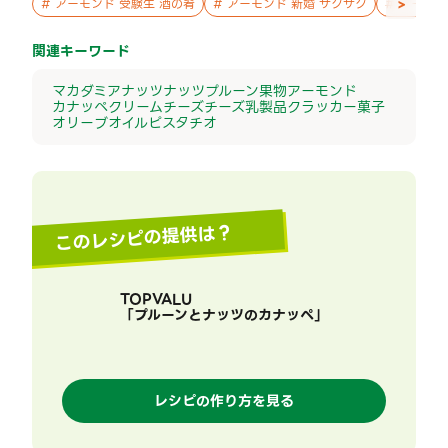
>
#
アーモンド 受験生 酒の肴
#
アーモンド 新婚 サクサク
#
アーモン
関連キーワード
マカダミアナッツ
ナッツ
プルーン
果物
アーモンド
カナッペ
クリームチーズ
チーズ
乳製品
クラッカー
菓子
オリーブオイル
ピスタチオ
このレシピの提供は？
TOPVALU
「
プルーンとナッツのカナッペ
」
レシピの作り方を見る