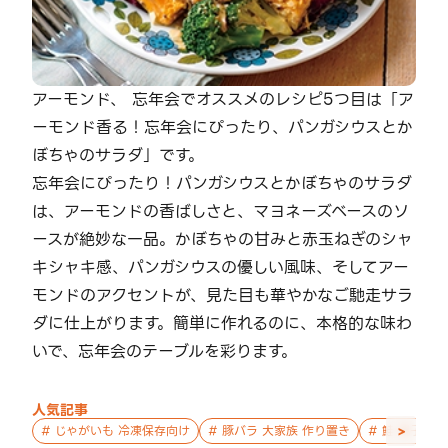
アーモンド、 忘年会でオススメのレシピ5つ目は「ア
ーモンド香る！忘年会にぴったり、パンガシウスとか
ぼちゃのサラダ」です。
忘年会にぴったり！パンガシウスとかぼちゃのサラダ
は、アーモンドの香ばしさと、マヨネーズベースのソ
ースが絶妙な一品。かぼちゃの甘みと赤玉ねぎのシャ
キシャキ感、パンガシウスの優しい風味、そしてアー
モンドのアクセントが、見た目も華やかなご馳走サラ
ダに仕上がります。簡単に作れるのに、本格的な味わ
いで、忘年会のテーブルを彩ります。
人気記事
>
#
じゃがいも 冷凍保存向け
#
豚バラ 大家族 作り置き
#
鮭 親子 作