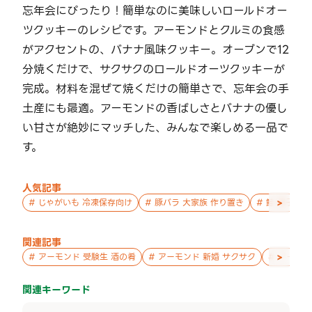
忘年会にぴったり！簡単なのに美味しいロールドオー
ツクッキーのレシピです。アーモンドとクルミの食感
がアクセントの、バナナ風味クッキー。オーブンで12
分焼くだけで、サクサクのロールドオーツクッキーが
完成。材料を混ぜて焼くだけの簡単さで、忘年会の手
土産にも最適。アーモンドの香ばしさとバナナの優し
い甘さが絶妙にマッチした、みんなで楽しめる一品で
す。
人気記事
>
#
じゃがいも 冷凍保存向け
#
豚バラ 大家族 作り置き
#
鮭 親子 作
関連記事
>
#
アーモンド 受験生 酒の肴
#
アーモンド 新婚 サクサク
#
アーモン
関連キーワード