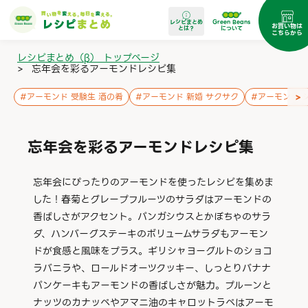
レシピまとめ
Green Beans
お買い物は
とは？
について
こちらから
レシピまとめ（β） トップページ
>
忘年会を彩るアーモンドレシピ集
>
#
アーモンド 受験生 酒の肴
#
アーモンド 新婚 サクサク
#
アーモンド 
忘年会を彩るアーモンドレシピ集
忘年会にぴったりのアーモンドを使ったレシピを集めま
した！春菊とグレープフルーツのサラダはアーモンドの
香ばしさがアクセント。パンガシウスとかぼちゃのサラ
ダ、ハンバーグステーキのボリュームサラダもアーモン
ドが食感と風味をプラス。ギリシャヨーグルトのショコ
ラバニラや、ロールドオーツクッキー、しっとりバナナ
パンケーキもアーモンドの香ばしさが魅力。プルーンと
ナッツのカナッペやアマニ油のキャロットラペはアーモ