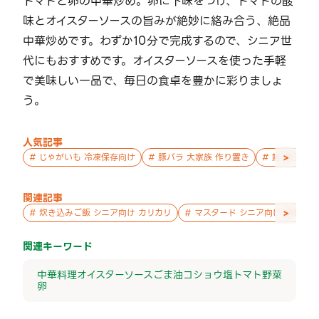
トマトと卵の中華炒め。卵に下味をつけ、トマトの酸
味とオイスターソースの旨みが絶妙に絡み合う、絶品
中華炒めです。わずか10分で完成するので、シニア世
代にもおすすめです。オイスターソースを使った手軽
で美味しい一品で、毎日の食卓を豊かに彩りましょ
う。
人気記事
>
#
じゃがいも 冷凍保存向け
#
豚バラ 大家族 作り置き
#
鮭 親子 作
関連記事
>
#
炊き込みご飯 シニア向け カリカリ
#
マスタード シニア向け 副菜
関連キーワード
中華料理
オイスターソース
ごま油
コショウ
塩
トマト
野菜
卵