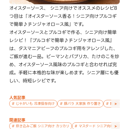
オイスターソース、 シニア向けでオススメのレシピ8
つ目は「オイスターソース香る！シニア向けプルコギ
で簡単♪チンジャオロース風」です。
オイスターソースとプルコギで作る、シニア向け簡単
レシピ！『プルコギで簡単♪チンジャオロース風』
は、タスマニアビーフのプルコギ用をアレンジした、
ご飯が進む一品。ピーマンとパプリカ、たけのこを炒
め、オイスターソース風味のプルコギと合わせれば完
成。手軽に本格的な味が楽しめます。シニア層にも優
しい、時短レシピです。
人気記事
>
#
じゃがいも 冷凍保存向け
#
豚バラ 大家族 作り置き
#
鮭 親子 作
関連記事
>
#
炊き込みご飯 シニア向け カリカリ
#
マスタード シニア向け 副菜