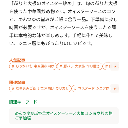
「ぶりと大根のオイスター炒め」は、旬のぶりと大根
を使った中華風炒め物です。オイスターソースのコク
と、めんつゆの旨みがご飯に合う一品。下準備に少し
時間が必要ですが、オイスターソースを使うことで簡
単に本格的な味が楽しめます。手軽に作れて美味し
い、シニア層にもぴったりのレシピです。
人気記事
>
#
じゃがいも 冷凍保存向け
#
豚バラ 大家族 作り置き
#
鮭 親子 作
関連記事
>
#
炊き込みご飯 シニア向け カリカリ
#
マスタード シニア向け 副菜
関連キーワード
めんつゆ
かぶ
野菜
オイスターソース
大根
コショウ
炒め物
ごま油
塩