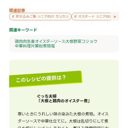
関連記事
>
#
炊き込みご飯 シニア向け カリカリ
#
マスタード シニア向け 副菜
関連キーワード
鶏肉
肉
生姜
オイスターソース
大根
野菜
コショウ
中華料理
片栗粉
煮物
塩
このレシピの提供は？
ぐっち夫婦
「
大根と鶏肉のオイスター煮
」
寒いときにうれしい味の染みた大根の煮物。オイス
ターソースで中華仕立てに。大根は乱切りにして煮