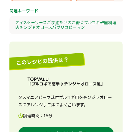
関連キーワード
オイスターソース
ごま油
たけのこ
野菜
プルコギ
韓国料理
肉
チンジャオロース
パプリカ
ピーマン
このレシピの提供は？
TOPVALU
「
プルコギで簡単♪チンジャオロース風
」
タスマニアビーフ味付プルコギ用をチンジャオロー
スにアレンジ♪ご飯によく合います。
調理時間：
15
分