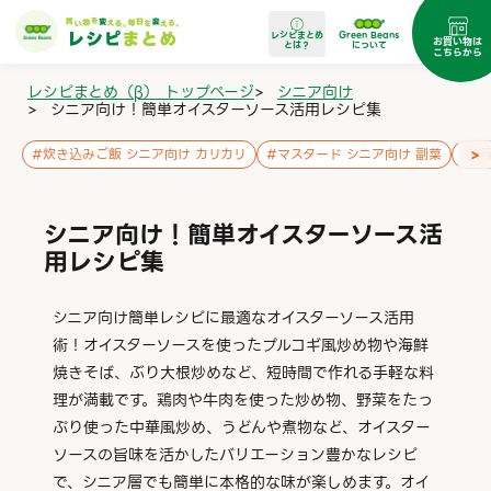
レシピまとめ
Green Beans
お買い物は
とは？
について
こちらから
レシピまとめ（β） トップページ
>
シニア向け
>
シニア向け！簡単オイスターソース活用レシピ集
>
#
炊き込みご飯 シニア向け カリカリ
#
マスタード シニア向け 副菜
#
豆
シニア向け！簡単オイスターソース活
用レシピ集
シニア向け簡単レシピに最適なオイスターソース活用
術！オイスターソースを使ったプルコギ風炒め物や海鮮
焼きそば、ぶり大根炒めなど、短時間で作れる手軽な料
理が満載です。鶏肉や牛肉を使った炒め物、野菜をたっ
ぷり使った中華風炒め、うどんや煮物など、オイスター
ソースの旨味を活かしたバリエーション豊かなレシピ
で、シニア層でも簡単に本格的な味が楽しめます。オイ