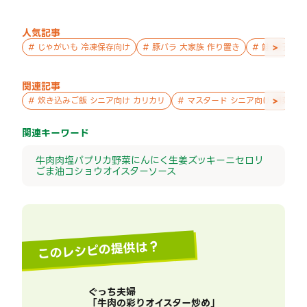
人気記事
>
#
じゃがいも 冷凍保存向け
#
豚バラ 大家族 作り置き
#
鮭 親子 作
関連記事
>
#
炊き込みご飯 シニア向け カリカリ
#
マスタード シニア向け 副菜
関連キーワード
牛肉
肉
塩
パプリカ
野菜
にんにく
生姜
ズッキーニ
セロリ
ごま油
コショウ
オイスターソース
このレシピの提供は？
ぐっち夫婦
「
牛肉の彩りオイスター炒め
」