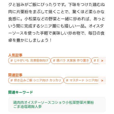
クと旨みがご飯にぴったりです。下味をつけた鶏むね
肉に片栗粉をまぶして焼くことで、驚くほど柔らかな
食感に。小松菜などの野菜と一緒に炒めれば、あっと
いう間に完成するシニア層にも嬉しい一品。オイスタ
ーソースを使った手軽で美味しい炒め物で、毎日の食
卓を豊かにしましょう！
人気記事
>
#
じゃがいも 冷凍保存向け
#
豚バラ 大家族 作り置き
#
鮭 親子 作
関連記事
>
#
炊き込みご飯 シニア向け カリカリ
#
マスタード シニア向け 副菜
関連キーワード
鶏肉
肉
オイスターソース
コショウ
小松菜
野菜
片栗粉
ごま油
塩
鶏胸
人参