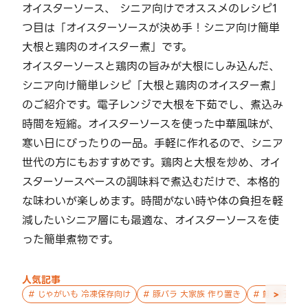
オイスターソース、 シニア向けでオススメのレシピ1
つ目は「オイスターソースが決め手！シニア向け簡単
大根と鶏肉のオイスター煮」です。
オイスターソースと鶏肉の旨みが大根にしみ込んだ、
シニア向け簡単レシピ「大根と鶏肉のオイスター煮」
のご紹介です。電子レンジで大根を下茹でし、煮込み
時間を短縮。オイスターソースを使った中華風味が、
寒い日にぴったりの一品。手軽に作れるので、シニア
世代の方にもおすすめです。鶏肉と大根を炒め、オイ
スターソースベースの調味料で煮込むだけで、本格的
な味わいが楽しめます。時間がない時や体の負担を軽
減したいシニア層にも最適な、オイスターソースを使
った簡単煮物です。
人気記事
>
#
じゃがいも 冷凍保存向け
#
豚バラ 大家族 作り置き
#
鮭 親子 作