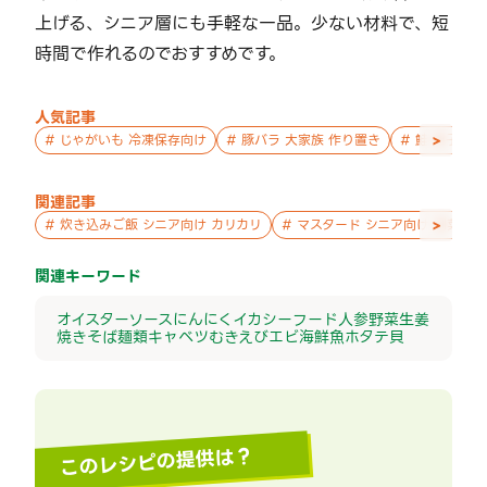
上げる、シニア層にも手軽な一品。少ない材料で、短
時間で作れるのでおすすめです。
人気記事
>
#
じゃがいも 冷凍保存向け
#
豚バラ 大家族 作り置き
#
鮭 親子 作
関連記事
>
#
炊き込みご飯 シニア向け カリカリ
#
マスタード シニア向け 副菜
関連キーワード
オイスターソース
にんにく
イカ
シーフード
人参
野菜
生姜
焼きそば
麺類
キャベツ
むきえび
エビ
海鮮
魚
ホタテ
貝
このレシピの提供は？