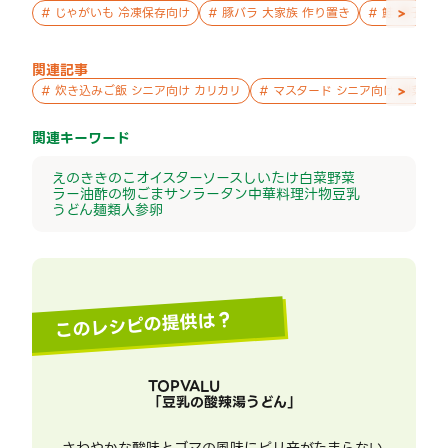
>
#
じゃがいも 冷凍保存向け
#
豚バラ 大家族 作り置き
#
鮭 親子 作
関連記事
>
#
炊き込みご飯 シニア向け カリカリ
#
マスタード シニア向け 副菜
関連キーワード
えのき
きのこ
オイスターソース
しいたけ
白菜
野菜
ラー油
酢の物
ごま
サンラータン
中華料理
汁物
豆乳
うどん
麺類
人参
卵
このレシピの提供は？
TOPVALU
「
豆乳の酸辣湯うどん
」