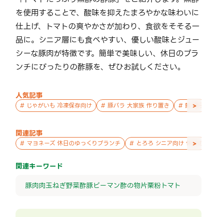
を使用することで、酸味を抑えたまろやかな味わいに
仕上げ、トマトの爽やかさが加わり、食欲をそそる一
品に。シニア層にも食べやすい、優しい酸味とジュー
シーな豚肉が特徴です。簡単で美味しい、休日のブラ
ンチにぴったりの酢豚を、ぜひお試しください。
人気記事
>
#
じゃがいも 冷凍保存向け
#
豚バラ 大家族 作り置き
#
鮭 親子 作
関連記事
>
#
マヨネーズ 休日のゆっくりブランチ
#
とろろ シニア向け 休日のゆ
関連キーワード
豚肉
肉
玉ねぎ
野菜
酢豚
ピーマン
酢の物
片栗粉
トマト