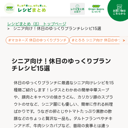
レシピまとめ
Green Beans
お買い物は
とは？
について
こちらから
レシピまとめ（β） トップページ
>
シニア向け！休日のゆっくりブランチレシピ15選
>
#
マヨネーズ 休日のゆっくりブランチ
#
とろろ シニア向け 休日のゆっく
シニア向け！休日のゆっくりブラン
チレシピ15選
休日のゆっくりブランチに最適なシニア向けレシピを15
種類ご紹介します！レタスとわかめの簡単中華スープ
や、豚肉とキャベツの焼きうどん、カリカリ豚のスプラ
ウトのせなど、シニア層にも優しい、簡単に作れる料理
ばかりです。うなぎの卵とじやトマトたっぷり黒酢の酢
豚などのちょっと贅沢な一品も。タルトフランベやチキ
ンアドボ、牛肉シシカバブなど、普段の食事とは違っ