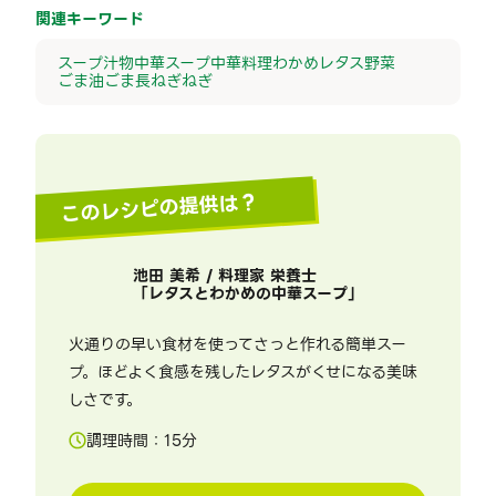
関連キーワード
スープ
汁物
中華スープ
中華料理
わかめ
レタス
野菜
ごま油
ごま
長ねぎ
ねぎ
このレシピの提供は？
池田 美希 / 料理家 栄養士
「
レタスとわかめの中華スープ
」
火通りの早い食材を使ってさっと作れる簡単スー
プ。ほどよく食感を残したレタスがくせになる美味
しさです。
調理時間：
15
分