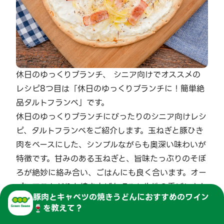
休日のゆっくりブランチ、 シニア向けでオススメの
レシピ8つ目は「休日のゆっくりブランチに！簡単絶
品タルトフランベ」です。
休日のゆっくりブランチにぴったりのシニア向けレシ
ピ、タルトフランベをご紹介します。玉ねぎと豚ひき
肉をベースにした、シンプルながらも奥深い味わいが
特徴です。甘みのある玉ねぎと、旨味たっぷりのそぼ
ろが絶妙に絡み合い、ごはんにも良く合います。オー
ブンでこんがりと焼き上げたタルト生地の香ばしさも
豚肉とキャベツの焼きうどん
に
おすすめのワイン
魅力。シニア層にも優しい、ゆっくりと味わえる一
🍷を教えて？
品。簡単に作れるので、休日のブランチにぜひお試し