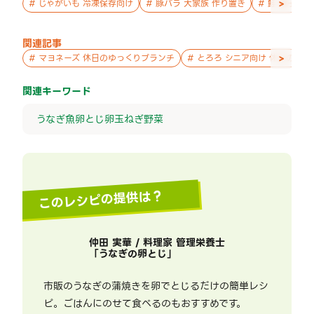
>
#
じゃがいも 冷凍保存向け
#
豚バラ 大家族 作り置き
#
鮭 親子 作
関連記事
>
#
マヨネーズ 休日のゆっくりブランチ
#
とろろ シニア向け 休日のゆ
関連キーワード
うなぎ
魚
卵とじ
卵
玉ねぎ
野菜
このレシピの提供は？
仲田 実華 / 料理家 管理栄養士
「
うなぎの卵とじ
」
市販のうなぎの蒲焼きを卵でとじるだけの簡単レシ
ピ。ごはんにのせて食べるのもおすすめです。