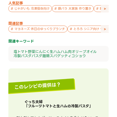
人気記事
>
#
じゃがいも 冷凍保存向け
#
豚バラ 大家族 作り置き
#
鮭 親子 作
関連記事
>
#
マヨネーズ 休日のゆっくりブランチ
#
とろろ シニア向け 休日のゆ
関連キーワード
塩
トマト
野菜
にんにく
生ハム
ハム
肉
オリーブオイル
冷製パスタ
パスタ
麺類
スパゲッティ
コショウ
このレシピの提供は？
ぐっち夫婦
「
フルーツトマトと生ハムの冷製パスタ
」