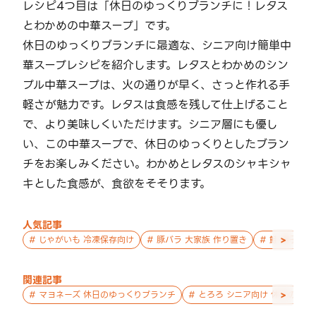
レシピ4つ目は「休日のゆっくりブランチに！レタス
とわかめの中華スープ」です。
休日のゆっくりブランチに最適な、シニア向け簡単中
華スープレシピを紹介します。レタスとわかめのシン
プル中華スープは、火の通りが早く、さっと作れる手
軽さが魅力です。レタスは食感を残して仕上げること
で、より美味しくいただけます。シニア層にも優し
い、この中華スープで、休日のゆっくりとしたブラン
チをお楽しみください。わかめとレタスのシャキシャ
キとした食感が、食欲をそそります。
人気記事
>
#
じゃがいも 冷凍保存向け
#
豚バラ 大家族 作り置き
#
鮭 親子 作
関連記事
>
#
マヨネーズ 休日のゆっくりブランチ
#
とろろ シニア向け 休日のゆ