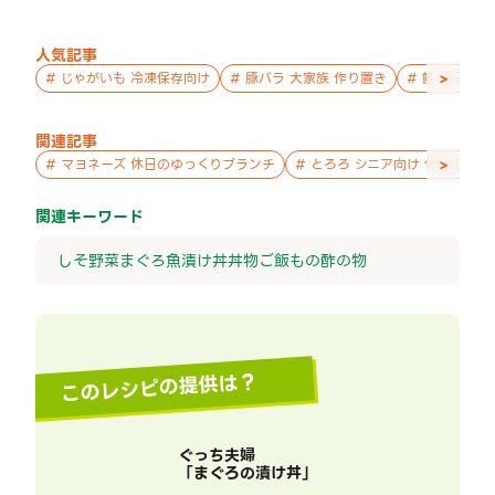
人気記事
>
#
じゃがいも 冷凍保存向け
#
豚バラ 大家族 作り置き
#
鮭 親子 作
関連記事
>
#
マヨネーズ 休日のゆっくりブランチ
#
とろろ シニア向け 休日のゆ
関連キーワード
しそ
野菜
まぐろ
魚
漬け丼
丼物
ご飯もの
酢の物
このレシピの提供は？
ぐっち夫婦
「
まぐろの漬け丼
」