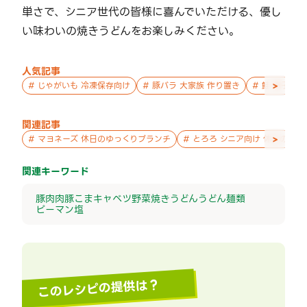
単さで、シニア世代の皆様に喜んでいただける、優し
い味わいの焼きうどんをお楽しみください。
人気記事
>
#
じゃがいも 冷凍保存向け
#
豚バラ 大家族 作り置き
#
鮭 親子 作
関連記事
>
#
マヨネーズ 休日のゆっくりブランチ
#
とろろ シニア向け 休日のゆ
関連キーワード
豚肉
肉
豚こま
キャベツ
野菜
焼きうどん
うどん
麺類
ピーマン
塩
このレシピの提供は？