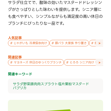
サラダ仕立てで、酸味の効いたマスタードドレッシン
グがさっぱりとした味わいを提供します。シニア層に
も食べやすい、シンプルながらも満足度の高い休日の
ブランチにぴったりな一品です。
人気記事
>
#
じゃがいも 冷凍保存向け
#
豚バラ 大家族 作り置き
#
鮭 親子 作
関連記事
>
#
マヨネーズ 休日のゆっくりブランチ
#
とろろ シニア向け 休日のゆ
関連キーワード
サラダ
野菜
豚肉
肉
スプラウト
塩
片栗粉
マスタード
パプリカ