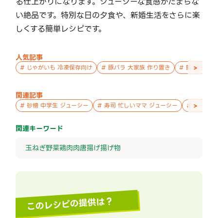
る仕上がりになります。ジューシーな食感がたまらな
い絶品です。特別な日の夕食や、新婚生活をさらに楽
しくする簡単レシピです。
人気記事
>
#
じゃがいも 冷凍保存向け
#
豚バラ 大家族 作り置き
#
鮭 親子 作
関連記事
>
#
砂糖 中学生 ジューシー
#
寿司 忙しいママ ジューシー
#
チーズ 
関連キーワード
玉ねぎ
野菜
鶏肉
肉
唐揚げ
揚げ物
このレシピの提供は？