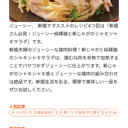
ジューシー、 新婚でオススメのレシピ4つ目は「新婚
さん必見！ジューシー純輝鶏と新じゃがのシャキシャ
キサラダ」です。
新婚夫婦のジューシーな鶏肉料理！新じゃがと純輝鶏
のシャキシャキサラダは、鶏むね肉を余熱で加熱する
ことでパサつかずジューシーに仕上がります。新じゃ
がのシャキシャキ感とジューシーな鶏肉の組み合わせ
は絶品です。新婚生活を彩る、簡単で美味しい一品を
ぜひお試しください。
人気記事
>
#
じゃがいも 冷凍保存向け
#
豚バラ 大家族 作り置き
#
鮭 親子 作