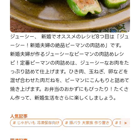
ジューシー、 新婚でオススメのレシピ8つ目は「ジュ
ーシー！新婚夫婦の絶品ピーマンの肉詰め」です。
新婚夫婦が作るジューシーなピーマンの肉詰めレシ
ピ！定番ピーマンの肉詰めは、ジューシーなお肉をた
っぷり詰めて仕上げます。ひき肉、玉ねぎ、卵などを
混ぜ合わせた肉だねを、ピーマンにこんもりと詰めて
焼き上げます。お弁当のおかずにもぴったり！たくさ
ん作って、新婚生活をさらに楽しくしましょう。
人気記事
>
#
じゃがいも 冷凍保存向け
#
豚バラ 大家族 作り置き
#
鮭 親子 作