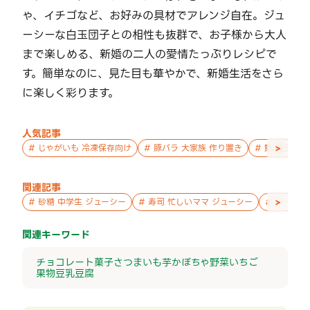
ゃ、イチゴなど、お好みの具材でアレンジ自在。ジュ
ーシーな白玉団子との相性も抜群で、お子様から大人
まで楽しめる、新婚の二人の愛情たっぷりレシピで
す。簡単なのに、見た目も華やかで、新婚生活をさら
に楽しく彩ります。
人気記事
>
#
じゃがいも 冷凍保存向け
#
豚バラ 大家族 作り置き
#
鮭 親子 作
関連記事
>
#
砂糖 中学生 ジューシー
#
寿司 忙しいママ ジューシー
#
チーズ 
関連キーワード
チョコレート
菓子
さつまいも
芋
かぼちゃ
野菜
いちご
果物
豆乳
豆腐