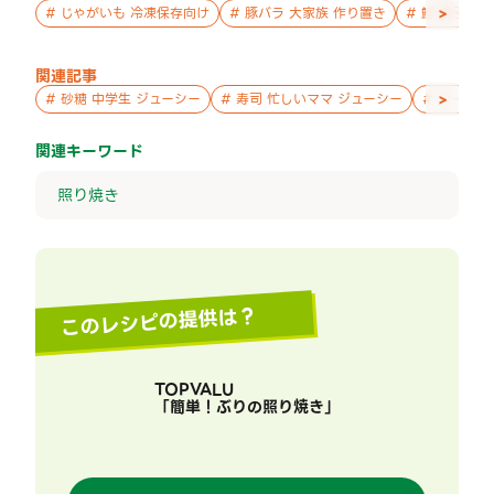
>
#
じゃがいも 冷凍保存向け
#
豚バラ 大家族 作り置き
#
鮭 親子 作
関連記事
>
#
砂糖 中学生 ジューシー
#
寿司 忙しいママ ジューシー
#
チーズ 
関連キーワード
照り焼き
このレシピの提供は？
TOPVALU
「
簡単！ぶりの照り焼き
」