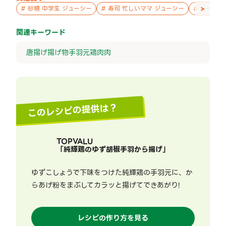
>
#
砂糖 中学生 ジューシー
#
寿司 忙しいママ ジューシー
#
チーズ 
関連キーワード
唐揚げ
揚げ物
手羽元
鶏肉
肉
このレシピの提供は？
TOPVALU
「
純輝鶏のゆず胡椒手羽から揚げ
」
ゆずこしょうで下味をつけた純輝鶏の手羽元に、か
らあげ粉をまぶしてカラッと揚げてできあがり!
レシピの作り方を見る