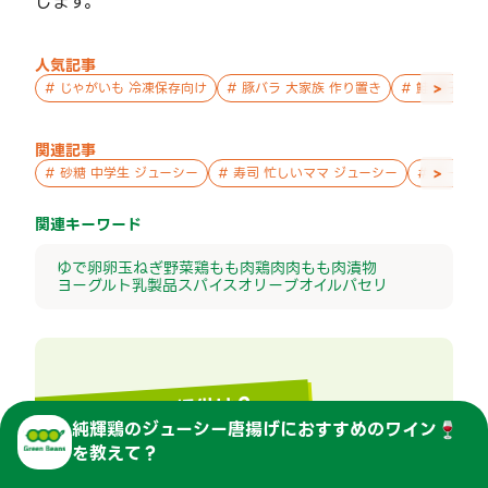
します。
人気記事
>
#
じゃがいも 冷凍保存向け
#
豚バラ 大家族 作り置き
#
鮭 親子 作
関連記事
>
#
砂糖 中学生 ジューシー
#
寿司 忙しいママ ジューシー
#
チーズ 
関連キーワード
ゆで卵
卵
玉ねぎ
野菜
鶏もも肉
鶏肉
肉
もも肉
漬物
ヨーグルト
乳製品
スパイス
オリーブオイル
パセリ
このレシピの提供は？
純輝鶏のジューシー唐揚げ
に
おすすめのワイン🍷
を教えて？
TOPVALU