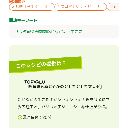
関連記事
>
#
砂糖 中学生 ジューシー
#
寿司 忙しいママ ジューシー
#
チーズ 
関連キーワード
サラダ
野菜
鶏肉
肉
塩
じゃがいも
芋
ごま
このレシピの提供は？
TOPVALU
「
純輝鶏と新じゃがのシャキシャキサラダ
」
新じゃがの歯ごたえがシャキシャキ！鶏肉は予熱で
火を通すと、パサつかずジューシーな仕上がりに。
調理時間：
20
分