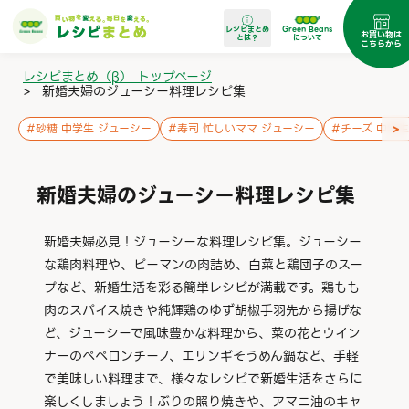
レシピまとめ
Green Beans
お買い物は
とは？
について
こちらから
レシピまとめ（β） トップページ
>
新婚夫婦のジューシー料理レシピ集
>
#
砂糖 中学生 ジューシー
#
寿司 忙しいママ ジューシー
#
チーズ 中学生
新婚夫婦のジューシー料理レシピ集
新婚夫婦必見！ジューシーな料理レシピ集。ジューシー
な鶏肉料理や、ピーマンの肉詰め、白菜と鶏団子のスー
プなど、新婚生活を彩る簡単レシピが満載です。鶏もも
肉のスパイス焼きや純輝鶏のゆず胡椒手羽先から揚げな
ど、ジューシーで風味豊かな料理から、菜の花とウイン
ナーのペペロンチーノ、エリンギそうめん鍋など、手軽
で美味しい料理まで、様々なレシピで新婚生活をさらに
楽しくしましょう！ぶりの照り焼きや、アマニ油のキャ