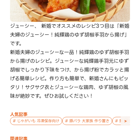
ジューシー、 新婚でオススメのレシピ3つ目は「新婚
夫婦のジューシー！純輝鶏のゆず胡椒手羽から揚げ」
です。
新婚夫婦のジューシーな一品！純輝鶏のゆず胡椒手羽
から揚げのレシピ。ジューシーな純輝鶏手羽元にゆず
胡椒でしっかり下味をつけ、から揚げ粉でカラッと揚
げる簡単レシピ。作り方も簡単で、新婚さんにもピッ
タリ！サクサク衣とジューシーな鶏肉、ゆず胡椒の風
味が絶妙です。ぜひお試しください！
人気記事
>
#
じゃがいも 冷凍保存向け
#
豚バラ 大家族 作り置き
#
鮭 親子 作
関連記事