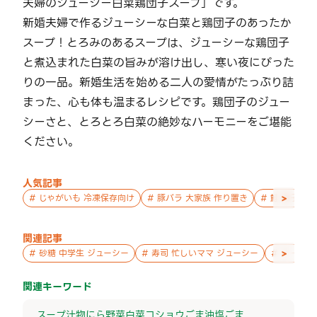
夫婦のジューシー白菜鶏団子スープ」です。
新婚夫婦で作るジューシーな白菜と鶏団子のあったか
スープ！とろみのあるスープは、ジューシーな鶏団子
と煮込まれた白菜の旨みが溶け出し、寒い夜にぴった
りの一品。新婚生活を始める二人の愛情がたっぷり詰
まった、心も体も温まるレシピです。鶏団子のジュー
シーさと、とろとろ白菜の絶妙なハーモニーをご堪能
ください。
人気記事
>
#
じゃがいも 冷凍保存向け
#
豚バラ 大家族 作り置き
#
鮭 親子 作
関連記事
>
#
砂糖 中学生 ジューシー
#
寿司 忙しいママ ジューシー
#
チーズ 
関連キーワード
スープ
汁物
にら
野菜
白菜
コショウ
ごま油
塩
ごま