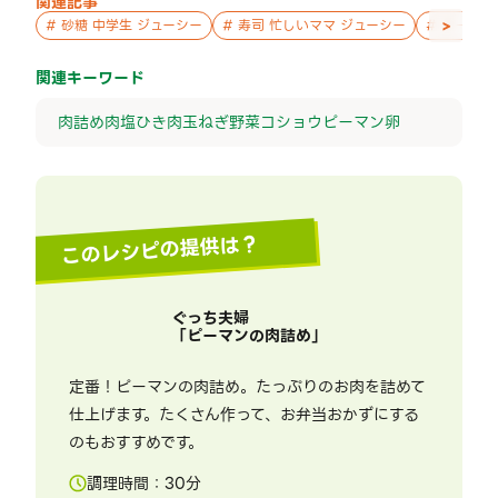
関連記事
>
#
砂糖 中学生 ジューシー
#
寿司 忙しいママ ジューシー
#
チーズ 
関連キーワード
肉詰め
肉
塩
ひき肉
玉ねぎ
野菜
コショウ
ピーマン
卵
このレシピの提供は？
ぐっち夫婦
「
ピーマンの肉詰め
」
定番！ピーマンの肉詰め。たっぷりのお肉を詰めて
仕上げます。たくさん作って、お弁当おかずにする
のもおすすめです。
調理時間：
30
分