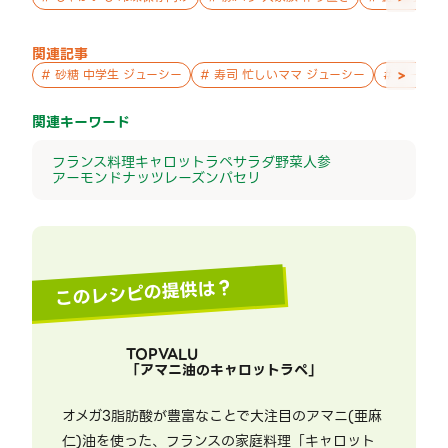
関連記事
>
#
砂糖 中学生 ジューシー
#
寿司 忙しいママ ジューシー
#
チーズ 
関連キーワード
フランス料理
キャロットラペ
サラダ
野菜
人参
アーモンド
ナッツ
レーズン
パセリ
このレシピの提供は？
TOPVALU
「
アマニ油のキャロットラペ
」
オメガ3脂肪酸が豊富なことで大注目のアマニ(亜麻
仁)油を使った、フランスの家庭料理「キャロット