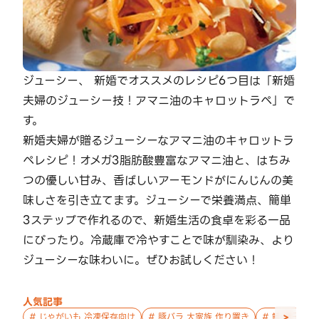
ジューシー、 新婚でオススメのレシピ6つ目は「新婚
夫婦のジューシー技！アマニ油のキャロットラペ」で
す。
新婚夫婦が贈るジューシーなアマニ油のキャロットラ
ペレシピ！オメガ3脂肪酸豊富なアマニ油と、はちみ
つの優しい甘み、香ばしいアーモンドがにんじんの美
味しさを引き立てます。ジューシーで栄養満点、簡単
3ステップで作れるので、新婚生活の食卓を彩る一品
にぴったり。冷蔵庫で冷やすことで味が馴染み、より
ジューシーな味わいに。ぜひお試しください！
人気記事
>
#
じゃがいも 冷凍保存向け
#
豚バラ 大家族 作り置き
#
鮭 親子 作