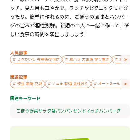
ッチ。見た目も華やかで、ランチやピクニックにもぴ
ったり。簡単に作れるのに、ごぼうの風味とハンバー
グの旨みが相性抜群。新婚の二人で一緒に作って、楽
しい食事の時間を演出しましょう！
人気記事
>
#
じゃがいも 冷凍保存向け
#
豚バラ 大家族 作り置き
#
鮭 親子 作
関連記事
>
#
枝豆 新婚 花見
#
ナムル 新婚 会社帰り
#
オートミール 新婚 パー
関連キーワード
ごぼう
野菜
サラダ
食パン
パン
サンドイッチ
ハンバーグ