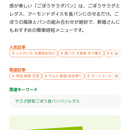
感が楽しい『ごぼうサラダパン』は、ごぼうサラダと
レタス、アーモンドダイスを食パンにのせるだけ。ご
ぼうの風味とパンの組み合わせが絶妙で、新婚さんに
もおすすめの簡単時短メニューです。
人気記事
>
#
じゃがいも 冷凍保存向け
#
豚バラ 大家族 作り置き
#
鮭 親子 作
関連記事
>
#
枝豆 新婚 花見
#
ナムル 新婚 会社帰り
#
オートミール 新婚 パー
関連キーワード
サラダ
野菜
ごぼう
食パン
パン
レタス