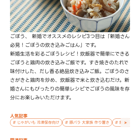
ごぼう、 新婚でオススメのレシピ3つ目は「新婚さん
必見！ごぼうの炊き込みごはん」です。
新婚生活を彩るごぼうレシピ！炊飯器で簡単にできる
ごぼうと鶏肉の炊き込みご飯です。すき焼きのたれで
味付けした、だし香る絶品炊き込みご飯。ごぼうのさ
さがきと鶏肉を炒め、炊飯器で米と炊き込むだけ。新
婚さんにもぴったりの簡単レシピでごぼうの風味を存
分にお楽しみいただけます。
人気記事
>
#
じゃがいも 冷凍保存向け
#
豚バラ 大家族 作り置き
#
鮭 親子 作