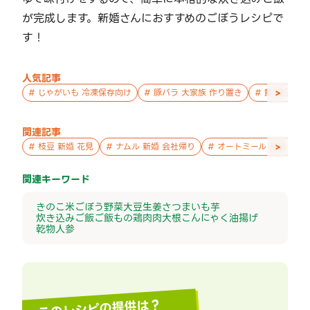
が完成します。新婚さんにおすすめのごぼうレシピで
す！
人気記事
>
#
じゃがいも 冷凍保存向け
#
豚バラ 大家族 作り置き
#
鮭 親子 作
関連記事
>
#
枝豆 新婚 花見
#
ナムル 新婚 会社帰り
#
オートミール 新婚 パー
関連キーワード
きのこ
米
ごぼう
野菜
大豆
生姜
さつまいも
芋
炊き込みご飯
ご飯もの
鶏肉
肉
大根
こんにゃく
油揚げ
乾物
人参
このレシピの提供は？