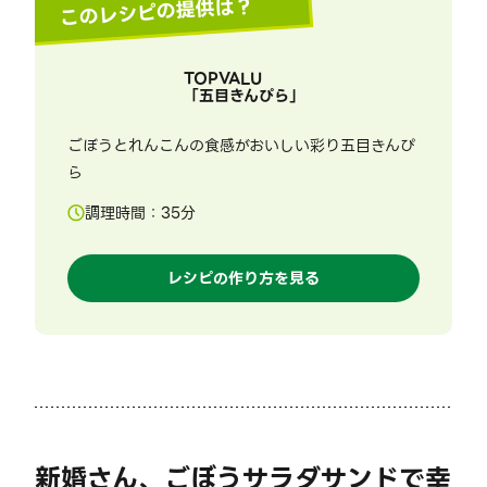
このレシピの提供は？
TOPVALU
「
五目きんぴら
」
ごぼうとれんこんの食感がおいしい彩り五目きんぴ
ら
調理時間：
35
分
レシピの作り方を見る
新婚さん、ごぼうサラダサンドで幸