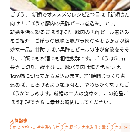
ごぼう、 新婚でオススメのレシピ2つ目は「新婚さん
向け！ごぼうと豚肉の黒酢ビール煮込み」です。
新婚生活を彩るごぼう料理、豚肉の黒酢ビール煮込み
をご紹介！ごぼうの風味と豚バラ肉のやわらかさが絶
妙な一品。甘酸っぱい黒酢とビールの味が食欲をそそ
り、ご飯にもお酒にも相性抜群です。ごぼうは5cm
長さに切り、縦半分に。豚バラ肉は焼き色をつけ、
1cm幅に切ってから煮込みます。約1時間じっくり煮
込めば、とろけるような豚肉と、やわらかくなったご
ぼうが楽しめます。新婚の二人の食卓を、この絶品ご
ぼう料理でさらに幸せな時間にしてください。
人気記事
>
#
じゃがいも 冷凍保存向け
#
豚バラ 大家族 作り置き
#
鮭 親子 作