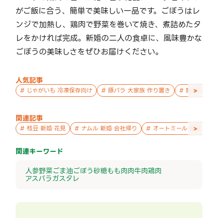
がご飯に合う、簡単で美味しい一品です。ごぼうはレ
ンジで加熱し、鶏肉で野菜を巻いて焼き、煮詰めたタ
レをかければ完成。新婚の二人の食卓に、風味豊かな
ごぼうの美味しさをぜひお届けください。
人気記事
>
#
じゃがいも 冷凍保存向け
#
豚バラ 大家族 作り置き
#
鮭 親子 作
関連記事
>
#
枝豆 新婚 花見
#
ナムル 新婚 会社帰り
#
オートミール 新婚 パー
関連キーワード
人参
野菜
ごま油
ごぼう
砂糖
もも肉
肉
牛肉
鶏肉
アスパラガス
タレ