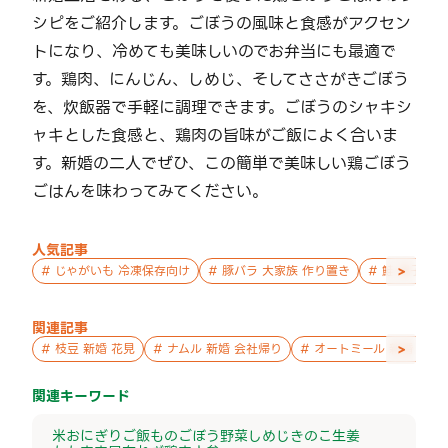
シピをご紹介します。ごぼうの風味と食感がアクセン
トになり、冷めても美味しいのでお弁当にも最適で
す。鶏肉、にんじん、しめじ、そしてささがきごぼう
を、炊飯器で手軽に調理できます。ごぼうのシャキシ
ャキとした食感と、鶏肉の旨味がご飯によく合いま
す。新婚の二人でぜひ、この簡単で美味しい鶏ごぼう
ごはんを味わってみてください。
人気記事
>
#
じゃがいも 冷凍保存向け
#
豚バラ 大家族 作り置き
#
鮭 親子 作
関連記事
>
#
枝豆 新婚 花見
#
ナムル 新婚 会社帰り
#
オートミール 新婚 パー
関連キーワード
米
おにぎり
ご飯もの
ごぼう
野菜
しめじ
きのこ
生姜