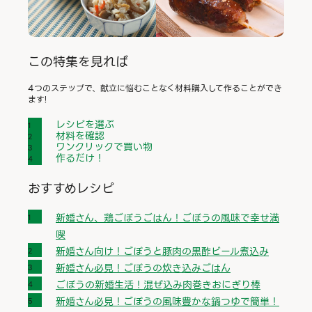
この特集を見れば
4つのステップで、献立に悩むことなく材料購入して作ることができ
ます!
レシピを選ぶ
材料を確認
ワンクリックで買い物
作るだけ！
おすすめレシピ
新婚さん、鶏ごぼうごはん！ごぼうの風味で幸せ満
喫
新婚さん向け！ごぼうと豚肉の黒酢ビール煮込み
新婚さん必見！ごぼうの炊き込みごはん
ごぼうの新婚生活！混ぜ込み肉巻きおにぎり棒
新婚さん必見！ごぼうの風味豊かな鍋つゆで簡単！