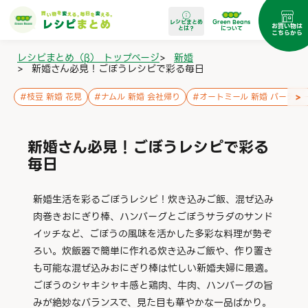
レシピまとめ
Green Beans
お買い物は
とは？
について
こちらから
レシピまとめ（β） トップページ
>
新婚
>
新婚さん必見！ごぼうレシピで彩る毎日
>
#
枝豆 新婚 花見
#
ナムル 新婚 会社帰り
#
オートミール 新婚 パーティ
新婚さん必見！ごぼうレシピで彩る
毎日
新婚生活を彩るごぼうレシピ！炊き込みご飯、混ぜ込み
肉巻きおにぎり棒、ハンバーグとごぼうサラダのサンド
イッチなど、ごぼうの風味を活かした多彩な料理が勢ぞ
ろい。炊飯器で簡単に作れる炊き込みご飯や、作り置き
も可能な混ぜ込みおにぎり棒は忙しい新婚夫婦に最適。
ごぼうのシャキシャキ感と鶏肉、牛肉、ハンバーグの旨
みが絶妙なバランスで、見た目も華やかな一品ばかり。