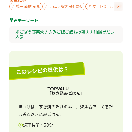
関連記事
>
#
枝豆 新婚 花見
#
ナムル 新婚 会社帰り
#
オートミール 新婚 パー
関連キーワード
米
ごぼう
野菜
炊き込みご飯
ご飯もの
鶏肉
肉
油揚げ
だし
人参
このレシピの提供は？
TOPVALU
「
炊き込みごはん
」
味つけは、すき焼のたれのみ！。炊飯器でつくるだ
し香る炊き込みごはん。
調理時間：
50
分