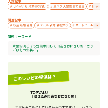
人気記事
>
#
じゃがいも 冷凍保存向け
#
豚バラ 大家族 作り置き
#
鮭 親子 作
関連記事
>
#
枝豆 新婚 花見
#
ナムル 新婚 会社帰り
#
オートミール 新婚 パー
関連キーワード
片栗粉
肉
ごぼう
野菜
牛肉
しそ
肉巻きおにぎり
おにぎり
ご飯もの
生姜
ごま
このレシピの提供は？
TOPVALU
「
混ぜ込み肉巻きおにぎり棒
」
混ぜ込みご飯にしているから中まで味がしっかりつ