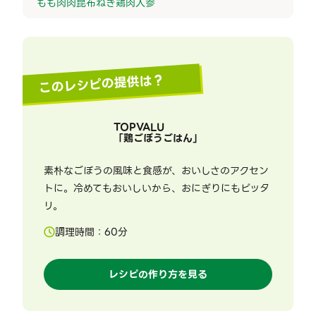
もも肉
肉
昆布
ねぎ
鶏肉
人参
このレシピの提供は？
TOPVALU
「
鶏ごぼうごはん
」
素朴なごぼうの風味と食感が、おいしさのアクセン
トに。冷めてもおいしいから、おにぎりにもピッタ
リ。
調理時間：
60
分
レシピの作り方を見る