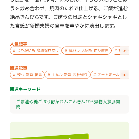
うを炒め合わせ、焼肉のたれで仕上げる、ご飯が進む
絶品きんぴらです。ごぼうの風味とシャキシャキとし
た食感が新婚夫婦の食卓を華やかに演出します。
人気記事
>
#
じゃがいも 冷凍保存向け
#
豚バラ 大家族 作り置き
#
鮭 親子 作
関連記事
>
#
枝豆 新婚 花見
#
ナムル 新婚 会社帰り
#
オートミール 新婚 パー
関連キーワード
ごま油
砂糖
ごぼう
野菜
れんこん
きんぴら
煮物
人参
豚肉
肉