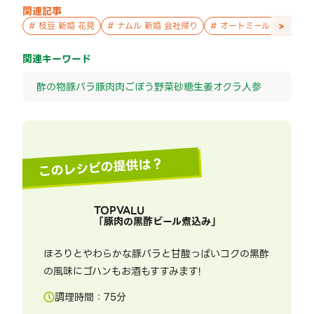
関連記事
>
#
枝豆 新婚 花見
#
ナムル 新婚 会社帰り
#
オートミール 新婚 パー
関連キーワード
酢の物
豚バラ
豚肉
肉
ごぼう
野菜
砂糖
生姜
オクラ
人参
このレシピの提供は？
TOPVALU
「
豚肉の黒酢ビール煮込み
」
ほろりとやわらかな豚バラと甘酸っぱいコクの黒酢
の風味にゴハンもお酒もすすみます!
調理時間：
75
分