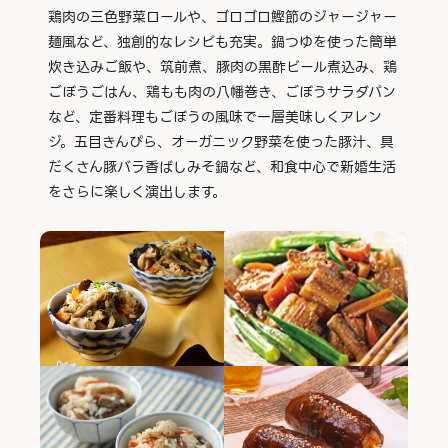
鶏肉の三色野菜ロールや、ゴロゴロ鰹節のジャージャー
麺風など、独創的なレシピも充実。鍋つゆを使った簡単
炊き込みご飯や、筑前煮、豚肉の黒酢ビール煮込み、鶏
ごぼうごはん、鶏もも肉の八幡巻き、ごぼうサラダパン
など、定番料理もごぼうの風味で一層美味しくアレン
ジ。五目きんぴら、オーガニック野菜を使った豚汁、具
だくさん豚バラ香ばしみそ鍋など、和食中心で新婚生活
をさらに楽しく演出します。