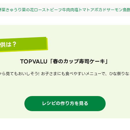
野菜
きゅうり
菜の花
ローストビーフ
牛肉
肉
塩
トマト
アボカド
サーモン
魚
提供は？
TOPVALU
「
春のカップ寿司ケーキ
」
から見てもおいしそう! お子さまにも食べやすいメニューで、ひな祭りな
レシピの作り方を見る