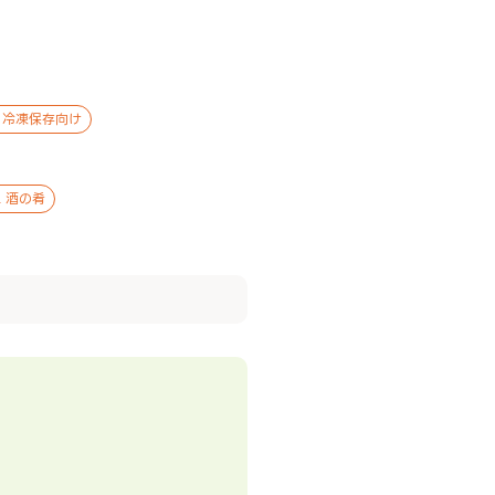
 冷凍保存向け
 酒の肴