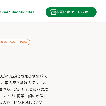
Green Beans
について
お買い物はこちらから
#
菜の花 高校生 酒の肴
の訪れを感じさせる絶品パス
す。菜の花と紅鮭のクリーム
華やか、焼き鮭と菜の花の塩
、レンジで簡単！鯛のかぶら
なので、ぜひお試しくださ