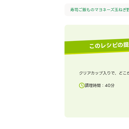
寿司
ご飯もの
マヨネーズ
玉ねぎ
このレシピの
クリアカップ入りで、どこ
調理時間：
40
分