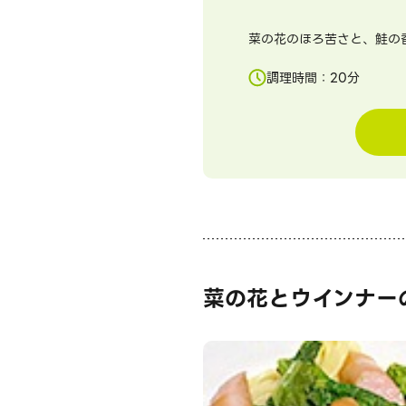
菜の花のほろ苦さと、鮭の香
調理時間：
20
分
菜の花とウインナー