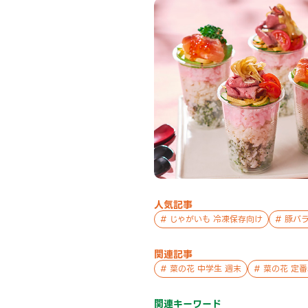
人気記事
#
じゃがいも 冷凍保存向け
#
豚バラ
関連記事
#
菜の花 中学生 週末
#
菜の花 定
関連キーワード