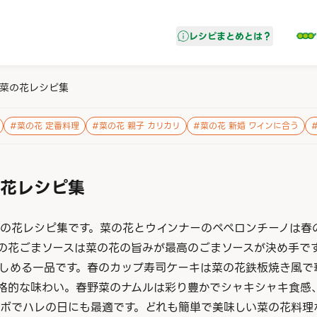
レシピまとめ
とは？
菜の花レシピ集
#
菜の花 定番料理
#
菜の花 親子 カリカリ
#
菜の花 新婚 ワインに合う
花レシピ集
の花レシピ集です。菜の花とウインナーのペペロンチーノは春
の花ごまソースは菜の花の旨みが最高のごまソースが決め手で
しめる一品です。春のカップ寿司ケーキは菜の花鉄板焼き風で
格的な味わい。春野菜のナムルは彩り豊かでシャキシャキ食感
ボでハレの日にも最適です。どれも簡単で美味しい菜の花料理