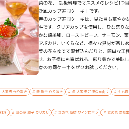
菜の花、 鉄板料理でオススメのレシピ1つ
き風カップ寿司ケーキ」です。
春のカップ寿司ケーキは、見た目も華やか
キです。クリアカップを使用し、ひな祭り
かな錦糸卵、ローストビーフ、サーモン、
アボカド、いくらなど、様々な具材が楽し
菜の花をゆでて混ぜ込んだりと、簡単な工
す。お子様にも喜ばれる、彩り豊かで美味
春の寿司ケーキをぜひお試しください。
 大家族 作り置き
#
鮭 親子 作り置き
#
魚 大家族 冷凍保存向け
#
もも肉
番料理
#
菜の花 親子 カリカリ
#
菜の花 新婚 ワインに合う
#
菜の花 高校生