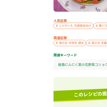
人気記事
#
じゃがいも 冷凍保存向け
#
豚バラ
関連記事
#
菜の花 中学生 週末
#
菜の花 定
関連キーワード
鮭
魚
にんにく
菜の花
野菜
コショ
このレシピの