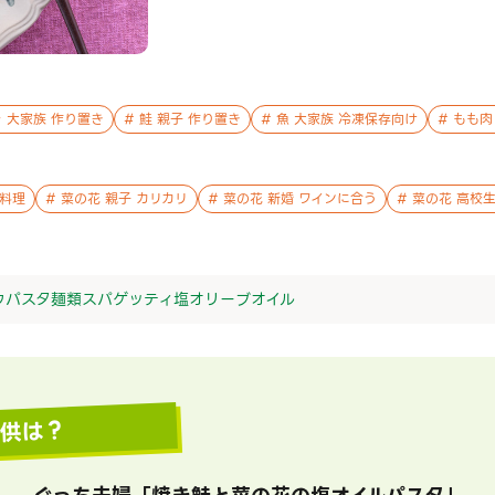
 大家族 作り置き
#
鮭 親子 作り置き
#
魚 大家族 冷凍保存向け
#
もも肉
番料理
#
菜の花 親子 カリカリ
#
菜の花 新婚 ワインに合う
#
菜の花 高校生
ウ
パスタ
麺類
スパゲッティ
塩
オリーブオイル
提供は？