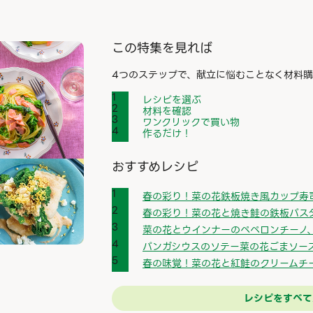
この特集を見れば
4つのステップで、献立に悩むことなく材料購
レシピを選ぶ
材料を確認
ワンクリックで買い物
作るだけ！
おすすめレシピ
春の彩り！菜の花鉄板焼き風カップ寿
春の彩り！菜の花と焼き鮭の鉄板パス
菜の花とウインナーのペペロンチーノ
パンガシウスのソテー菜の花ごまソー
春の味覚！菜の花と紅鮭のクリームチ
レシピをすべて