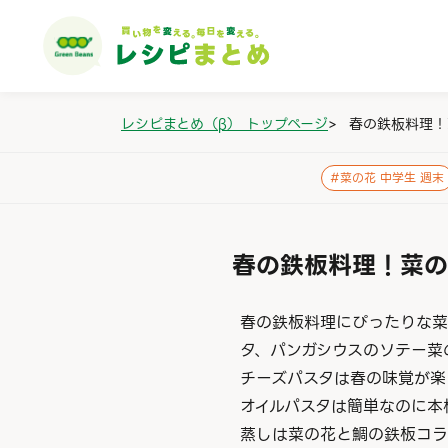
レシピまとめ（β） トップページ
>
春の鉄板料理！
#
菜の花 中学生 週末
春の鉄板料理！菜の
春の鉄板料理にぴったりな菜
タ、パンガシウスのソテー菜
チーズパスタは春の味覚が楽
オイルパスタは簡単なのに本
蒸しは菜の花と鯛の鉄板コラ