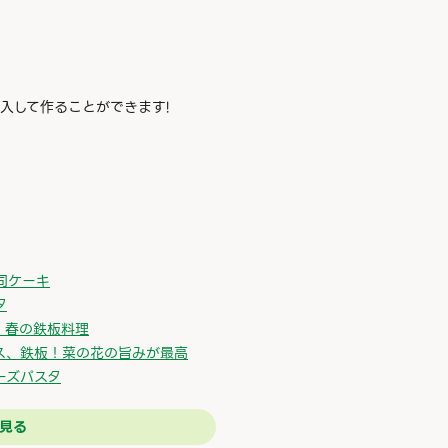
入して作ることができます!
司ケーキ
タ
、春の鉄板料理
ス、鉄板！菜の花の旨みが最高
ーズパスタ
見る