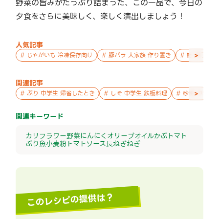
野菜の旨みがたっぷり詰まった、この一品で、今日の
夕食をさらに美味しく、楽しく演出しましょう！
人気記事
>
#
じゃがいも 冷凍保存向け
#
豚バラ 大家族 作り置き
#
鮭 親子 作
関連記事
>
#
ぶり 中学生 帰省したとき
#
しそ 中学生 鉄板料理
#
砂糖 中学生
関連キーワード
カリフラワー
野菜
にんにく
オリーブオイル
かぶ
トマト
ぶり
魚
小麦粉
トマトソース
長ねぎ
ねぎ
このレシピの提供は？