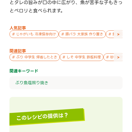
とタレの旨みが口の中に広がり、魚が苦手な子もきっ
とペロリと食べられます。
人気記事
>
#
じゃがいも 冷凍保存向け
#
豚バラ 大家族 作り置き
#
鮭 親子 作
関連記事
>
#
ぶり 中学生 帰省したとき
#
しそ 中学生 鉄板料理
#
砂糖 中学生
関連キーワード
ぶり
魚
塩
照り焼き
このレシピの提供は？