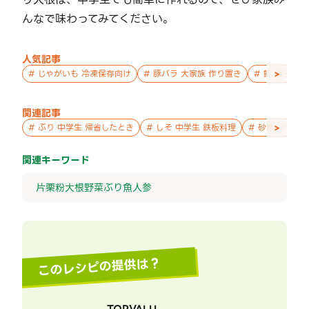
んなで味わってみてください。
人気記事
>
#
じゃがいも 冷凍保存向け
#
豚バラ 大家族 作り置き
#
鮭 親子 作
関連記事
>
#
ぶり 中学生 帰省したとき
#
しそ 中学生 鉄板料理
#
砂糖 中学生
関連キーワード
片栗粉
大根
野菜
ぶり
魚
人参
このレシピの提供は？