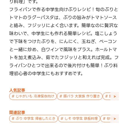
り料理」です。
フライパンで作る中学生向けぶりレシピ！旬のぶりと
トマトのラグーパスタは、ぶりの旨みがトマトソース
と絡み、フジッリによく合います。簡単なのに贅沢な
味わいで、中学生にも作れる簡単レシピ。塩こしょう
で下味をつけたぶりを、にんにく、玉ねぎ、ベーコン
と一緒に炒め、白ワインで風味をプラス。ホールトマ
トを加え煮込み、茹でたフジッリと和えれば完成。フ
ライパンひとつで出来るので後片付けも簡単！ぶり料
理初心者の中学生にもおすすめです。
人気記事
>
#
じゃがいも 冷凍保存向け
#
豚バラ 大家族 作り置き
#
鮭 親子 作
関連記事
>
#
ぶり 中学生 帰省したとき
#
しそ 中学生 鉄板料理
#
砂糖 中学生