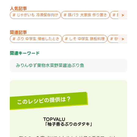
人気記事
>
#
じゃがいも 冷凍保存向け
#
豚バラ 大家族 作り置き
#
鮭 親子 作
関連記事
>
#
ぶり 中学生 帰省したとき
#
しそ 中学生 鉄板料理
#
砂糖 中学生
関連キーワード
みりん
ゆず
果物
水菜
野菜
醤油
ぶり
魚
このレシピの提供は？
TOPVALU
「
柚子香るぶりのタタキ
」