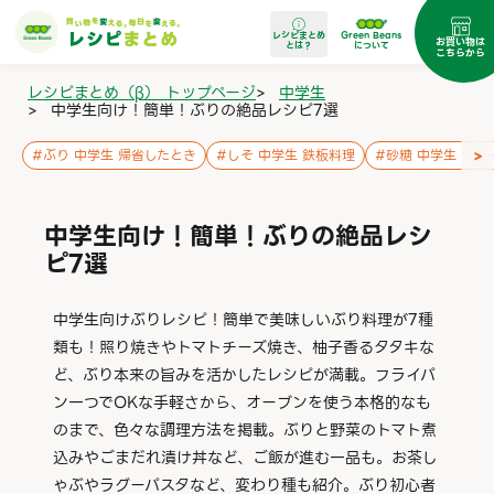
レシピまとめ
Green Beans
お買い物は
とは？
について
こちらから
レシピまとめ（β） トップページ
>
中学生
>
中学生向け！簡単！ぶりの絶品レシピ7選
>
#
ぶり 中学生 帰省したとき
#
しそ 中学生 鉄板料理
#
砂糖 中学生 ジュ
中学生向け！簡単！ぶりの絶品レシ
ピ7選
中学生向けぶりレシピ！簡単で美味しいぶり料理が7種
類も！照り焼きやトマトチーズ焼き、柚子香るタタキな
ど、ぶり本来の旨みを活かしたレシピが満載。フライパ
ン一つでOKな手軽さから、オーブンを使う本格的なも
のまで、色々な調理方法を掲載。ぶりと野菜のトマト煮
込みやごまだれ漬け丼など、ご飯が進む一品も。お茶し
ゃぶやラグーパスタなど、変わり種も紹介。ぶり初心者