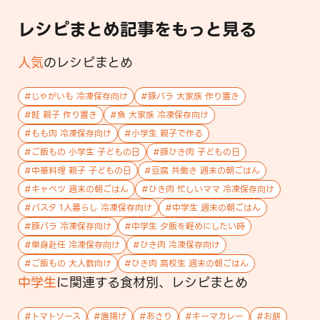
レシピまとめ記事をもっと見る
人気
のレシピまとめ
#
じゃがいも 冷凍保存向け
#
豚バラ 大家族 作り置き
#
鮭 親子 作り置き
#
魚 大家族 冷凍保存向け
#
もも肉 冷凍保存向け
#
小学生 親子で作る
#
ご飯もの 小学生 子どもの日
#
豚ひき肉 子どもの日
#
中華料理 親子 子どもの日
#
豆腐 共働き 週末の朝ごはん
#
キャベツ 週末の朝ごはん
#
ひき肉 忙しいママ 冷凍保存向け
#
パスタ 1人暮らし 冷凍保存向け
#
中学生 週末の朝ごはん
#
豚バラ 冷凍保存向け
#
中学生 夕飯を軽めにしたい時
#
単身赴任 冷凍保存向け
#
ひき肉 冷凍保存向け
#
ご飯もの 大人数向け
#
ひき肉 高校生 週末の朝ごはん
中学生
に関連する
食材
別、レシピまとめ
#
トマトソース
#
唐揚げ
#
あさり
#
キーマカレー
#
お餅