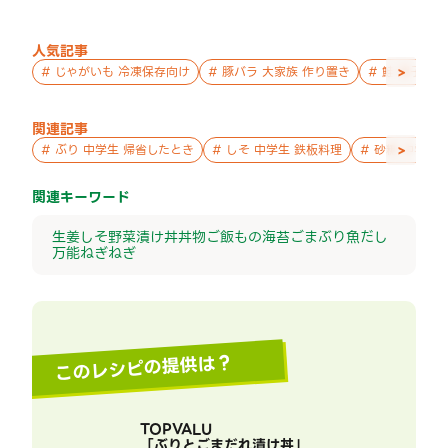
人気記事
>
#
じゃがいも 冷凍保存向け
#
豚バラ 大家族 作り置き
#
鮭 親子 作
関連記事
>
#
ぶり 中学生 帰省したとき
#
しそ 中学生 鉄板料理
#
砂糖 中学生
関連キーワード
生姜
しそ
野菜
漬け丼
丼物
ご飯もの
海苔
ごま
ぶり
魚
だし
万能ねぎ
ねぎ
このレシピの提供は？
TOPVALU
「
ぶりとごまだれ漬け丼
」