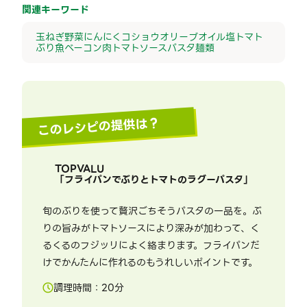
関連キーワード
玉ねぎ
野菜
にんにく
コショウ
オリーブオイル
塩
トマト
ぶり
魚
ベーコン
肉
トマトソース
パスタ
麺類
このレシピの提供は？
TOPVALU
「
フライパンでぶりとトマトのラグーパスタ
」
旬のぶりを使って贅沢ごちそうパスタの一品を。ぶ
りの旨みがトマトソースにより深みが加わって、く
るくるのフジッリによく絡まります。フライパンだ
けでかんたんに作れるのもうれしいポイントです。
調理時間：
20
分