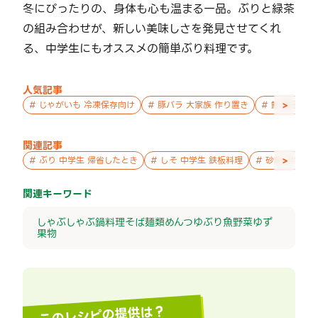
冬にぴったりの、身体も心も温まる一品。ぶりと緑茶
の組み合わせが、新しい美味しさを発見させてくれ
る、中学生にもオススメの簡単ぶり料理です。
人気記事
>
#
じゃがいも 冷凍保存向け
#
豚バラ 大家族 作り置き
#
鮭 親子 作
関連記事
>
#
ぶり 中学生 帰省したとき
#
しそ 中学生 鉄板料理
#
砂糖 中学生
関連キーワード
しゃぶしゃぶ
鍋料理
そば
麺類
めんつゆ
ぶり
魚
野菜
ゆず
果物
このレシピの提供は？