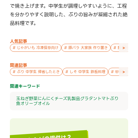
で焼き上げます。中学生が調理しやすいように、工程
を分かりやすく説明した、ぶりの旨みが凝縮された絶
品料理です。
人気記事
>
#
じゃがいも 冷凍保存向け
#
豚バラ 大家族 作り置き
#
鮭 親子 作
関連記事
>
#
ぶり 中学生 帰省したとき
#
しそ 中学生 鉄板料理
#
砂糖 中学生
関連キーワード
玉ねぎ
野菜
にんにく
チーズ
乳製品
グラタン
トマト
ぶり
魚
オリーブオイル