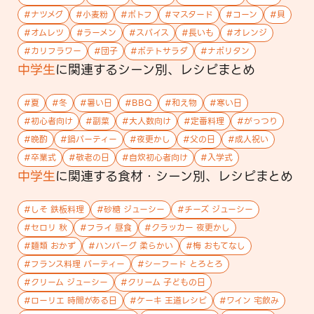
#
ナツメグ
#
小麦粉
#
ポトフ
#
マスタード
#
コーン
#
貝
#
オムレツ
#
ラーメン
#
スパイス
#
長いも
#
オレンジ
#
カリフラワー
#
団子
#
ポテトサラダ
#
ナポリタン
中学生
に関連する
シーン
別、レシピまとめ
#
夏
#
冬
#
暑い日
#
BBQ
#
和え物
#
寒い日
#
初心者向け
#
副菜
#
大人数向け
#
定番料理
#
がっつり
#
晩酌
#
鍋パーティー
#
夜更かし
#
父の日
#
成人祝い
#
卒業式
#
敬老の日
#
自炊初心者向け
#
入学式
中学生
に関連する
食材・シーン
別、レシピまとめ
#
しそ 鉄板料理
#
砂糖 ジューシー
#
チーズ ジューシー
#
セロリ 秋
#
フライ 昼食
#
クラッカー 夜更かし
#
麺類 おかず
#
ハンバーグ 柔らかい
#
梅 おもてなし
#
フランス料理 パーティー
#
シーフード とろとろ
#
クリーム ジューシー
#
クリーム 子どもの日
#
ローリエ 時間がある日
#
ケーキ 王道レシピ
#
ワイン 宅飲み