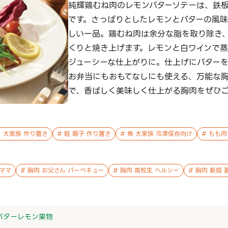
純輝鶏むね肉のレモンバターソテーは、鉄
です。さっぱりとしたレモンとバターの風
しい一品。鶏むね肉は余分な脂を取り除き
くりと焼き上げます。レモンと白ワインで
ジューシーな仕上がりに。仕上げにバター
お弁当にもおもてなしにも使える、万能な
で、香ばしく美味しく仕上がる胸肉をぜひ
 大家族 作り置き
#
鮭 親子 作り置き
#
魚 大家族 冷凍保存向け
#
もも肉
ママ
#
胸肉 お父さん バーベキュー
#
胸肉 高校生 ヘルシー
#
胸肉 新婚 
バター
レモン
果物