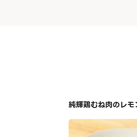
純輝鶏むね肉のレモ