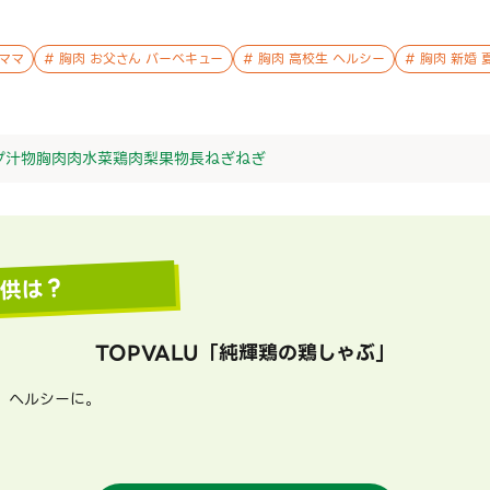
ママ
#
胸肉 お父さん バーベキュー
#
胸肉 高校生 ヘルシー
#
胸肉 新婚 
プ
汁物
胸肉
肉
水菜
鶏肉
梨
果物
長ねぎ
ねぎ
提供は？
TOPVALU
「
純輝鶏の鶏しゃぶ
」
、ヘルシーに。