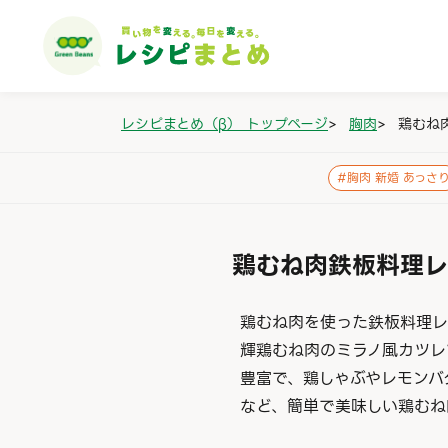
レシピまとめ（β） トップページ
>
胸肉
>
鶏むね
#
胸肉 新婚 あっさ
鶏むね肉鉄板料理レ
鶏むね肉を使った鉄板料理レ
輝鶏むね肉のミラノ風カツレ
豊富で、鶏しゃぶやレモンバ
など、簡単で美味しい鶏むね