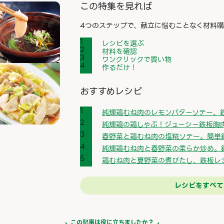
この特集を見れば
4つのステップで、献立に悩むことなく材料購
レシピを選ぶ
材料を確認
ワンクリックで買い物
作るだけ！
おすすめレシピ
純輝鶏むね肉のレモンバターソテー、
純輝鶏の鶏しゃぶ！ジューシー鉄板胸
春野菜と鶏むね肉の塩糀ソテー。簡単
純輝鶏むね肉と春野菜の柔らか炒め。
鶏むね肉と夏野菜の煮びたし、鉄板レ
レシピをすべて
この記事は役に立ちましたか？