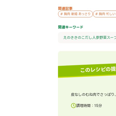
関連記事
#
胸肉 新婚 あっさり
#
胸肉 忙しい
関連キーワード
えのき
きのこ
だし
人参
野菜
スー
このレシピの
皮なしのむね肉でさっぱり
調理時間：
15
分