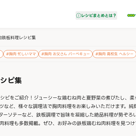
レシピまとめ
とは？
肉鉄板料理レシピ集
り
#
胸肉 忙しいママ
#
胸肉 お父さん バーベキュー
#
胸肉 高校生 ヘルシー
シピ集
シピをご紹介！ジューシーな鶏むね肉と夏野菜の煮びたし、柔
ツなど、様々な調理法で胸肉料理をお楽しみいただけます。純
ターソテーなど、鉄板調理で旨味を凝縮した絶品料理が勢ぞろ
肉料理も多数掲載。ぜひ、お好みの鉄板鶏むね肉料理を見つけ