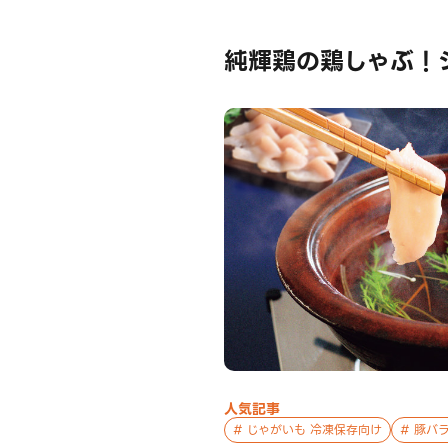
純輝鶏の鶏しゃぶ！
人気記事
#
じゃがいも 冷凍保存向け
#
豚バラ