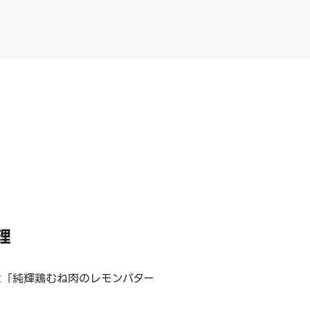
理
は「純輝鶏むね肉のレモンバター
。