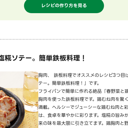
レシピの作り方を見る
塩糀ソテー。簡単鉄板料理！
胸肉、 鉄板料理でオススメのレシピ3つ目
テー。簡単鉄板料理！」です。
フライパンで簡単に作れる絶品「春野菜と
胸肉を使った鉄板料理です。鶏むね肉を驚
満載。ヘルシーでジューシーな鶏むね肉と
は、食卓を華やかに彩ります。塩糀の旨み
来の味を最大限に引き立てます。鶏胸肉と