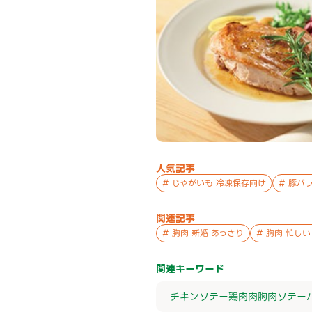
人気記事
#
じゃがいも 冷凍保存向け
#
豚バラ
関連記事
#
胸肉 新婚 あっさり
#
胸肉 忙しい
関連キーワード
チキンソテー
鶏肉
肉
胸肉
ソテー