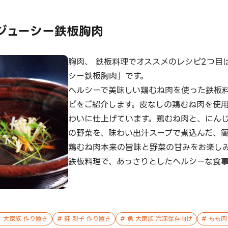
ジューシー鉄板胸肉
胸肉、 鉄板料理でオススメのレシピ2つ目
シー鉄板胸肉」です。
ヘルシーで美味しい鶏むね肉を使った鉄板
ピをご紹介します。皮なしの鶏むね肉を使
わいに仕上げています。鶏むね肉と、にん
の野菜を、味わい出汁スープで煮込んだ、
鶏むね肉本来の旨味と野菜の甘みをお楽し
鉄板料理で、あっさりとしたヘルシーな食事
 大家族 作り置き
#
鮭 親子 作り置き
#
魚 大家族 冷凍保存向け
#
もも肉