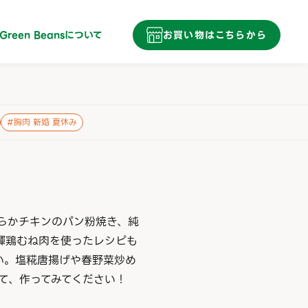
Green Beans
について
お買い物はこちらから
#
胸肉 新婚 夏休み
らかチキンのパン粉焼き、純
輝鶏むね肉を使ったレシピも
い。塩糀唐揚げや春野菜炒め
て、作ってみてください！