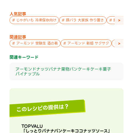
人気記事
>
#
じゃがいも 冷凍保存向け
#
豚バラ 大家族 作り置き
#
鮭 親子 作
関連記事
>
#
アーモンド 受験生 酒の肴
#
アーモンド 新婚 サクサク
#
アーモン
関連キーワード
アーモンド
ナッツ
バナナ
果物
パンケーキ
ケーキ
菓子
パイナップル
このレシピの提供は？
TOPVALU
「
しっとりバナナパンケーキココナッツソース
」