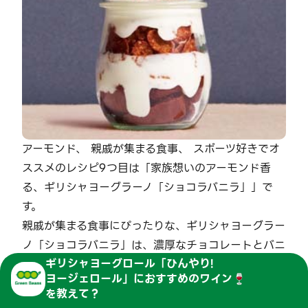
アーモンド、 親戚が集まる食事、 スポーツ好きでオ
ススメのレシピ9つ目は「家族想いのアーモンド香
る、ギリシャヨーグラーノ「ショコラバニラ」」で
す。
親戚が集まる食事にぴったりな、ギリシャヨーグラー
ノ「ショコラバニラ」は、濃厚なチョコレートとバニ
ギリシャヨーグロール「ひんやり!
ラの風味が絶品！コーンフレークやブラウニーと混ぜ
ヨージェロール」
に
おすすめのワイン🍷
合わせ、アーモンドやチョコチップをトッピングすれ
を教えて？
ば、見た目も華やかで、スポーツ好きの親戚も喜んで