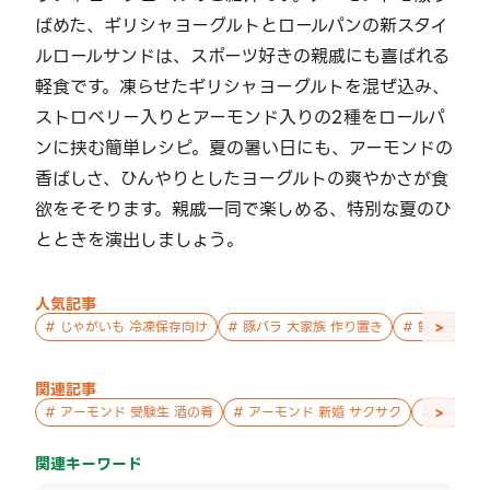
ばめた、ギリシャヨーグルトとロールパンの新スタイ
ルロールサンドは、スポーツ好きの親戚にも喜ばれる
軽食です。凍らせたギリシャヨーグルトを混ぜ込み、
ストロベリー入りとアーモンド入りの2種をロールパ
ンに挟む簡単レシピ。夏の暑い日にも、アーモンドの
香ばしさ、ひんやりとしたヨーグルトの爽やかさが食
欲をそそります。親戚一同で楽しめる、特別な夏のひ
とときを演出しましょう。
人気記事
>
#
じゃがいも 冷凍保存向け
#
豚バラ 大家族 作り置き
#
鮭 親子 作
関連記事
>
#
アーモンド 受験生 酒の肴
#
アーモンド 新婚 サクサク
#
アーモン
関連キーワード