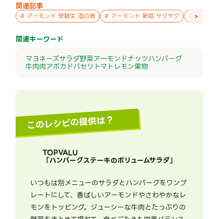
関連記事
>
#
アーモンド 受験生 酒の肴
#
アーモンド 新婚 サクサク
#
アーモン
関連キーワード
マヨネーズ
サラダ
野菜
アーモンド
ナッツ
ハンバーグ
牛肉
肉
アボカド
パセリ
トマト
レモン
果物
このレシピの提供は？
TOPVALU
「
ハンバーグステーキのボリュームサラダ
」
いつもは別メニューのサラダとハンバーグをワンプ
レートにして、香ばしいアーモンドやさわやかなレ
モンをトッピング。ジューシーな牛肉とたっぷりの