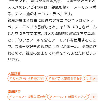
アーモンド、 親戚が集まる食事、 スポーツ好きでオ
ススメのレシピ4つ目は「親戚も驚く！アーモンド香
る、アマニ油のキャロットラペ」です。
親戚が集まる食事に最適なアマニ油のキャロットラ
ペ。アーモンドの香ばしさと、はちみつの甘さがにん
じんを引き立てます。オメガ3脂肪酸豊富なアマニ油
と、ポリフェノールを含むアーモンドを使用すること
で、スポーツ好きの親戚にも喜ばれる一品。簡単に作
れるので、親戚の集まりで料理を作るあなたにピッタ
リです。
人気記事
>
#
じゃがいも 冷凍保存向け
#
豚バラ 大家族 作り置き
#
鮭 親子 作
関連記事
>
#
アーモンド 受験生 酒の肴
#
アーモンド 新婚 サクサク
#
アーモン