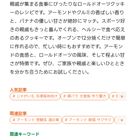
親戚が集まる食事にぴったりなロールドオーツクッキ
ーのレシピです。アーモンドやクルミの香ばしい香り
と、バナナの優しい甘さが絶妙にマッチ。スポーツ好
きの親戚もきっと喜んでくれる、ヘルシーで食べ応え
のあるクッキーです。オーブンで12分焼くだけで簡単
に作れるので、忙しい時にもおすすめです。アーモン
ドの食感と、ロールドオーツの風味、そして程よい甘
さが特徴です。ぜひ、ご家族や親戚と楽しいひととき
を分かち合うためにお試しください。
人気記事
>
#
じゃがいも 冷凍保存向け
#
豚バラ 大家族 作り置き
#
鮭 親子 作
関連記事
>
#
アーモンド 受験生 酒の肴
#
アーモンド 新婚 サクサク
#
アーモン
関連キーワード