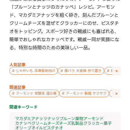
「プルーンとナッツのカナッペ」レシピ。アーモン
ド、マカダミアナッツを粗く砕き、刻んだプルーンと
クリームチーズを混ぜてクラッカーにのせ、ピスタチ
オをトッピング。スポーツ好きの親戚にも喜ばれる、
簡単でおしゃれなカナッペです。親戚一同が笑顔にな
る、特別な時間のための美味しい一品。
人気記事
>
#
じゃがいも 冷凍保存向け
#
豚バラ 大家族 作り置き
#
鮭 親子 作
関連記事
>
#
アーモンド 受験生 酒の肴
#
アーモンド 新婚 サクサク
#
アーモン
関連キーワード
マカダミアナッツ
ナッツ
プルーン
果物
アーモンド
カナッペ
クリームチーズ
チーズ
乳製品
クラッカー
菓子
オリーブオイル
ピスタチオ