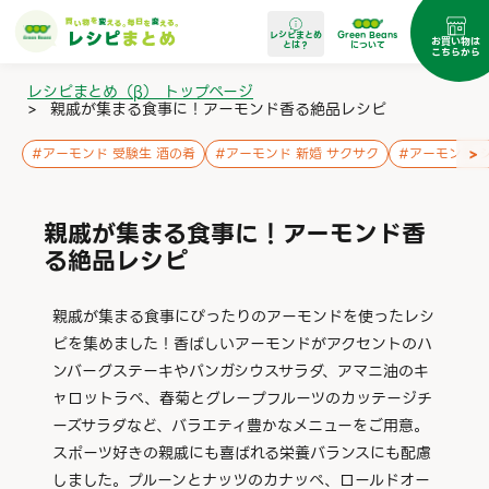
レシピまとめ
Green Beans
お買い物は
とは？
について
こちらから
レシピまとめ（β） トップページ
>
親戚が集まる食事に！アーモンド香る絶品レシピ
>
#
アーモンド 受験生 酒の肴
#
アーモンド 新婚 サクサク
#
アーモンド 
親戚が集まる食事に！アーモンド香
る絶品レシピ
親戚が集まる食事にぴったりのアーモンドを使ったレシ
ピを集めました！香ばしいアーモンドがアクセントのハ
ンバーグステーキやパンガシウスサラダ、アマニ油のキ
ャロットラペ、春菊とグレープフルーツのカッテージチ
ーズサラダなど、バラエティ豊かなメニューをご用意。
スポーツ好きの親戚にも喜ばれる栄養バランスにも配慮
しました。プルーンとナッツのカナッペ、ロールドオー