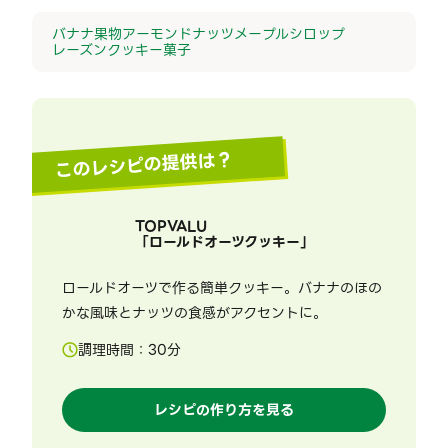
バナナ
果物
アーモンド
ナッツ
メープルシロップ
レーズン
クッキー
菓子
このレシピの提供は？
TOPVALU
「
ロールドオーツクッキー
」
ロールドオーツで作る簡単クッキー。バナナのほの
かな風味とナッツの食感がアクセントに。
調理時間：
30
分
レシピの作り方を見る