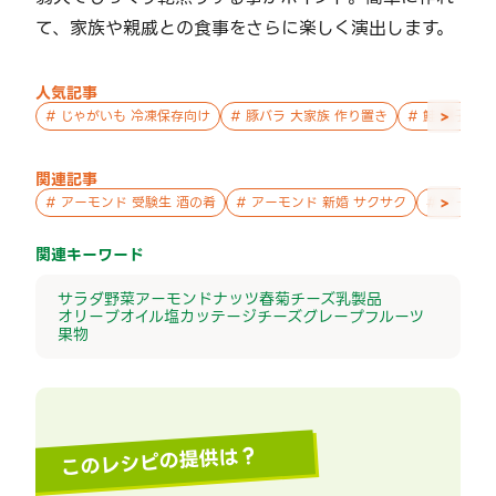
て、家族や親戚との食事をさらに楽しく演出します。
人気記事
>
#
じゃがいも 冷凍保存向け
#
豚バラ 大家族 作り置き
#
鮭 親子 作
関連記事
>
#
アーモンド 受験生 酒の肴
#
アーモンド 新婚 サクサク
#
アーモン
関連キーワード
サラダ
野菜
アーモンド
ナッツ
春菊
チーズ
乳製品
オリーブオイル
塩
カッテージチーズ
グレープフルーツ
果物
このレシピの提供は？