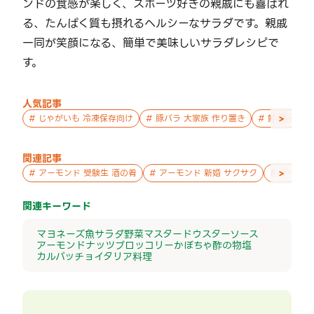
ンドの食感が楽しく、スポーツ好きの親戚にも喜ばれ
る、たんぱく質も摂れるヘルシーなサラダです。親戚
一同が笑顔になる、簡単で美味しいサラダレシピで
す。
人気記事
>
#
じゃがいも 冷凍保存向け
#
豚バラ 大家族 作り置き
#
鮭 親子 作
関連記事
>
#
アーモンド 受験生 酒の肴
#
アーモンド 新婚 サクサク
#
アーモン
関連キーワード
マヨネーズ
魚
サラダ
野菜
マスタード
ウスターソース
アーモンド
ナッツ
ブロッコリー
かぼちゃ
酢の物
塩
カルパッチョ
イタリア料理