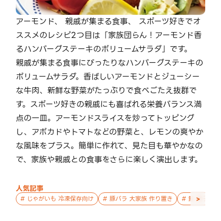
アーモンド、 親戚が集まる食事、 スポーツ好きでオ
ススメのレシピ2つ目は「家族団らん！アーモンド香
るハンバーグステーキのボリュームサラダ」です。
親戚が集まる食事にぴったりなハンバーグステーキの
ボリュームサラダ。香ばしいアーモンドとジューシー
な牛肉、新鮮な野菜がたっぷりで食べごたえ抜群で
す。スポーツ好きの親戚にも喜ばれる栄養バランス満
点の一皿。アーモンドスライスを炒ってトッピング
し、アボカドやトマトなどの野菜と、レモンの爽やか
な風味をプラス。簡単に作れて、見た目も華やかなの
で、家族や親戚との食事をさらに楽しく演出します。
人気記事
>
#
じゃがいも 冷凍保存向け
#
豚バラ 大家族 作り置き
#
鮭 親子 作