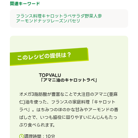
関連キーワード
フランス料理
キャロットラペ
サラダ
野菜
人参
アーモンド
ナッツ
レーズン
パセリ
このレシピの提供は？
TOPVALU
「
アマニ油のキャロットラペ
」
オメガ3脂肪酸が豊富なことで大注目のアマニ(亜麻
仁)油を使った、フランスの家庭料理「キャロット
ラペ」。はちみつのほのかな甘みやアーモンドの香
ばしさで、いつも脇役に回りやすいにんじんもたっ
ぷり食べられます。
調理時間：
10
分