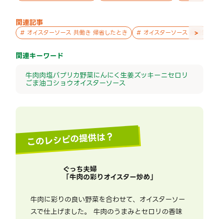
関連記事
>
#
オイスターソース 共働き 帰省したとき
#
オイスターソース 高校生 暑
関連キーワード
牛肉
肉
塩
パプリカ
野菜
にんにく
生姜
ズッキーニ
セロリ
ごま油
コショウ
オイスターソース
このレシピの提供は？
ぐっち夫婦
「
牛肉の彩りオイスター炒め
」
牛肉に彩りの良い野菜を合わせて、オイスターソー
スで仕上げました。 牛肉のうまみとセロリの香味