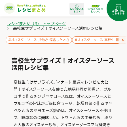
レシピまとめ
Green Beans
お買い物は
とは？
について
こちらから
レシピまとめ（β） トップページ
>
高校生サプライズ！オイスターソース活用レシピ集
>
#
オイスターソース 共働き 帰省したとき
#
オイスターソース 高校生 暑い日
高校生サプライズ！オイスターソース
活用レシピ集
高校生向けサプライズディナーに最適なレシピを大公
開！オイスターソースを使った絶品料理が勢揃い。プル
コギで作るチンジャオロース風は、オイスターソースと
プルコギの旨味がご飯に合う一品。乾燥野菜で作るキャ
ベツと卵のマヨネーズ炒めは、オイスターソース不使用
で、簡単なのに美味しい。トマトと卵の中華炒め、ぶり
と大根のオイスター炒め、オイスターソースで海鮮焼き