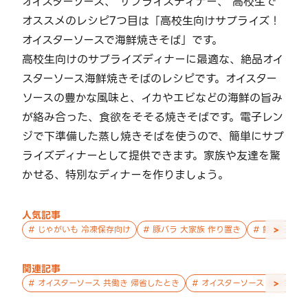
オイスターソース、 サプライズディナー、 高校生で
オススメのレシピ7つ目は「高校生向けサプライズ！
オイスターソースで海鮮焼きそば」です。
高校生向けのサプライズディナーに最適な、絶品オイ
スターソース海鮮焼きそばのレシピです。オイスター
ソースの豊かな風味と、イカやエビなどの海鮮の旨み
が絡み合った、食欲をそそる焼きそばです。電子レン
ジで下準備した蒸し焼きそばを使うので、簡単にサプ
ライズディナーとして提供できます。家族や友達を驚
かせる、特別なディナーを作りましょう。
人気記事
>
#
じゃがいも 冷凍保存向け
#
豚バラ 大家族 作り置き
#
鮭 親子 作
関連記事
>
#
オイスターソース 共働き 帰省したとき
#
オイスターソース 高校生 暑