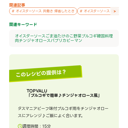
関連記事
>
#
オイスターソース 共働き 帰省したとき
#
オイスターソース 高校生 暑
関連キーワード
オイスターソース
ごま油
たけのこ
野菜
プルコギ
韓国料理
肉
チンジャオロース
パプリカ
ピーマン
このレシピの提供は？
TOPVALU
「
プルコギで簡単♪チンジャオロース風
」
タスマニアビーフ味付プルコギ用をチンジャオロー
スにアレンジ♪ご飯によく合います。
調理時間：
15
分