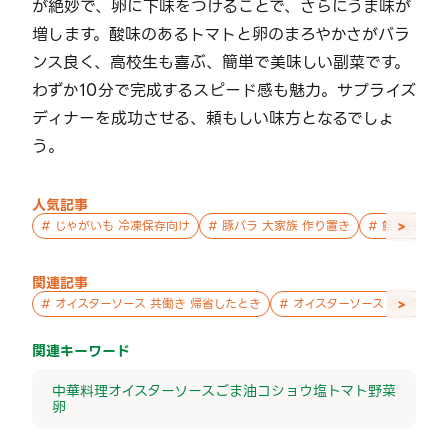
が絶妙で、卵に下味をつけることで、さらにうま味が
増します。酸味のあるトマトと卵のまろやかさがバラ
ンス良く、高校生も喜ぶ、簡単で美味しい副菜です。
わずか10分で完成するスピード感も魅力。サプライズ
ディナーを成功させる、頼もしい味方となるでしょ
う。
人気記事
>
#
じゃがいも 冷凍保存向け
#
豚バラ 大家族 作り置き
#
鮭 親子 作
関連記事
>
#
オイスターソース 共働き 帰省したとき
#
オイスターソース 高校生 暑
関連キーワード
中華料理
オイスターソース
ごま油
コショウ
塩
トマト
野菜
卵