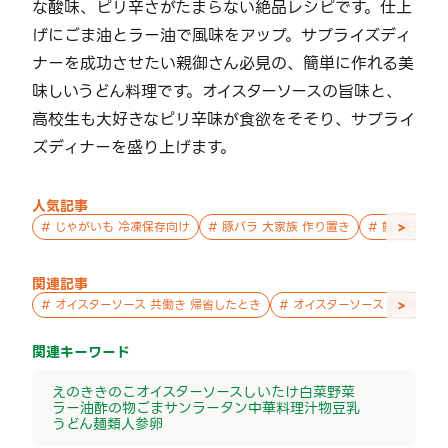
な酸味、ピリ辛さがたまらない絶品レシピです。仕上
げにごま油とラー油で風味をアップ。サプライズディ
ナーを成功させたい親御さん必見の、簡単に作れる美
味しいうどん料理です。オイスターソースの旨味と、
高校生も大好きなピリ辛味が食欲をそそり、サプライ
ズディナーを盛り上げます。
人気記事
>
#
じゃがいも 冷凍保存向け
#
豚バラ 大家族 作り置き
#
鮭 親子 作
関連記事
>
#
オイスターソース 共働き 帰省したとき
#
オイスターソース 高校生 暑
関連キーワード
えのき
きのこ
オイスターソース
しいたけ
白菜
野菜
ラー油
酢の物
ごま
サンラータン
中華料理
汁物
豆乳
うどん
麺類
人参
卵