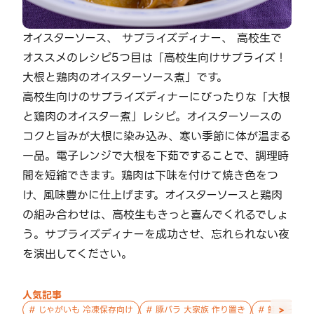
オイスターソース、 サプライズディナー、 高校生で
オススメのレシピ5つ目は「高校生向けサプライズ！
大根と鶏肉のオイスターソース煮」です。
高校生向けのサプライズディナーにぴったりな「大根
と鶏肉のオイスター煮」レシピ。オイスターソースの
コクと旨みが大根に染み込み、寒い季節に体が温まる
一品。電子レンジで大根を下茹ですることで、調理時
間を短縮できます。鶏肉は下味を付けて焼き色をつ
け、風味豊かに仕上げます。オイスターソースと鶏肉
の組み合わせは、高校生もきっと喜んでくれるでしょ
う。サプライズディナーを成功させ、忘れられない夜
を演出してください。
人気記事
>
#
じゃがいも 冷凍保存向け
#
豚バラ 大家族 作り置き
#
鮭 親子 作