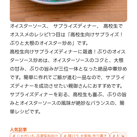
オイスターソース、 サプライズディナー、 高校生で
オススメのレシピ1つ目は「高校生向けサプライズ！
ぶりと大根のオイスター炒め」です。
高校生向けサプライズディナーに最適！ぶりのオイス
ターソース炒めは、オイスターソースのコクと、大根
の甘み、ぶりの旨みが三位一体となった絶品中華炒め
です。簡単に作れてご飯が進む一品なので、サプライ
ズディナーを成功させたい親御さんにおすすめです。
サプライズディナーを彩る、高校生も喜ぶ、ぶりの旨
みとオイスターソースの風味が絶妙なバランスの、簡
単レシピです。
人気記事
>
#
じゃがいも 冷凍保存向け
#
豚バラ 大家族 作り置き
#
鮭 親子 作