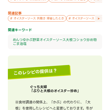
関連記事
>
#
オイスターソース 共働き 帰省したとき
#
オイスターソース 高校生 暑
関連キーワード
めんつゆ
かぶ
野菜
オイスターソース
大根
コショウ
炒め物
ごま油
塩
このレシピの提供は？
ぐっち夫婦
「
ぶりと大根のオイスター炒め
」
※食材調達の関係上、「かぶ」の代わりに、「大
根」を使用したレシピへと変更しております。冬が