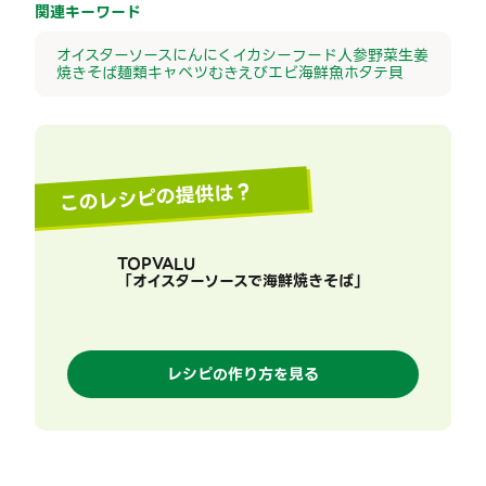
関連キーワード
オイスターソース
にんにく
イカ
シーフード
人参
野菜
生姜
焼きそば
麺類
キャベツ
むきえび
エビ
海鮮
魚
ホタテ
貝
このレシピの提供は？
TOPVALU
「
オイスターソースで海鮮焼きそば
」
レシピの作り方を見る