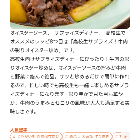
オイスターソース、 サプライズディナー、 高校生で
オススメのレシピ8つ目は「高校生サプライズ！牛肉
の彩りオイスター炒め」です。
高校生向けサプライズディナーにぴったり！牛肉の彩
りオイスター炒めは、オイスターソースの旨みが牛肉
と野菜に絡んで絶品。サッと炒めるだけで簡単に作れ
るので、忙しい時でも高校生も一緒に楽しめるサプラ
イズディナーになります。彩り豊かで見た目も華や
か、牛肉のうまみとセロリの風味が大人も満足する美
味しさです。
人気記事
>
#
じゃがいも 冷凍保存向け
#
豚バラ 大家族 作り置き
#
鮭 親子 作