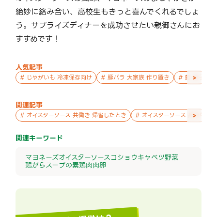
絶妙に絡み合い、高校生もきっと喜んでくれるでしょ
う。サプライズディナーを成功させたい親御さんにお
すすめです！
人気記事
>
#
じゃがいも 冷凍保存向け
#
豚バラ 大家族 作り置き
#
鮭 親子 作
関連記事
>
#
オイスターソース 共働き 帰省したとき
#
オイスターソース 高校生 暑
関連キーワード
マヨネーズ
オイスターソース
コショウ
キャベツ
野菜
鶏がらスープの素
鶏肉
肉
卵