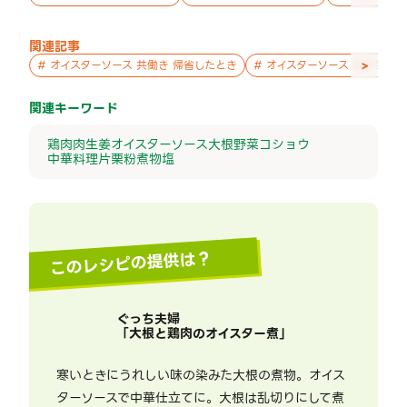
関連記事
>
#
オイスターソース 共働き 帰省したとき
#
オイスターソース 高校生 暑
関連キーワード
鶏肉
肉
生姜
オイスターソース
大根
野菜
コショウ
中華料理
片栗粉
煮物
塩
このレシピの提供は？
ぐっち夫婦
「
大根と鶏肉のオイスター煮
」
寒いときにうれしい味の染みた大根の煮物。オイス
ターソースで中華仕立てに。大根は乱切りにして煮