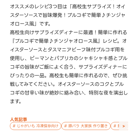
オススメのレシピ3つ目は「高校生サプライズ！オイ
スターソースで旨味爆発！プルコギで簡単♪チンジャ
オロース風」です。
高校生向けサプライズディナーに最適！簡単に作れる
『プルコギで簡単♪チンジャオロース風』レシピ。オ
イスターソースとタスマニアビーフ味付プルコギ用を
使用し、ピーマンとパプリカのシャキシャキ感とプル
コギの旨味がご飯によく合う、サプライズディナーに
ぴったりの一品。高校生も簡単に作れるので、ぜひ挑
戦してみてください。オイスターソースのコクとプル
コギの甘辛い味が絶妙に絡み合い、特別な夜を演出し
ます。
人気記事
>
#
じゃがいも 冷凍保存向け
#
豚バラ 大家族 作り置き
#
鮭 親子 作