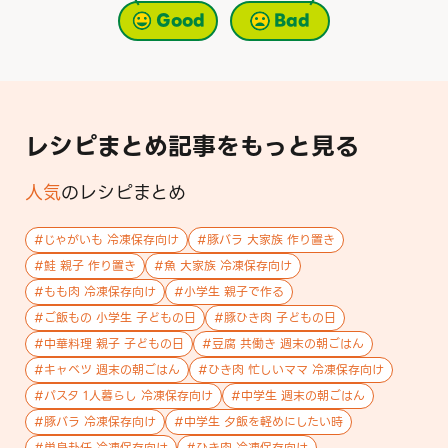
Good
Bad
レシピまとめ記事をもっと見る
人気
のレシピまとめ
#
じゃがいも 冷凍保存向け
#
豚バラ 大家族 作り置き
#
鮭 親子 作り置き
#
魚 大家族 冷凍保存向け
#
もも肉 冷凍保存向け
#
小学生 親子で作る
#
ご飯もの 小学生 子どもの日
#
豚ひき肉 子どもの日
#
中華料理 親子 子どもの日
#
豆腐 共働き 週末の朝ごはん
#
キャベツ 週末の朝ごはん
#
ひき肉 忙しいママ 冷凍保存向け
#
パスタ 1人暮らし 冷凍保存向け
#
中学生 週末の朝ごはん
#
豚バラ 冷凍保存向け
#
中学生 夕飯を軽めにしたい時
#
単身赴任 冷凍保存向け
#
ひき肉 冷凍保存向け