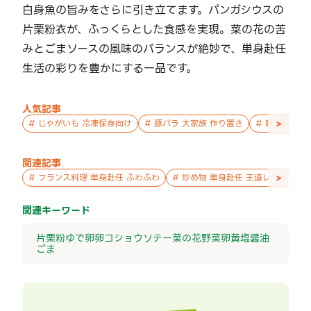
白身魚の旨みをさらに引き立てます。パンガシウスの
片栗粉衣が、ふっくらとした食感を実現。菜の花の苦
みとごまソースの風味のバランスが絶妙で、単身赴任
生活の彩りを豊かにする一品です。
人気記事
>
#
じゃがいも 冷凍保存向け
#
豚バラ 大家族 作り置き
#
鮭 親子 作
関連記事
>
#
フランス料理 単身赴任 ふわふわ
#
炒め物 単身赴任 王道レシピ
#
関連キーワード
片栗粉
ゆで卵
卵
コショウ
ソテー
菜の花
野菜
卵黄
塩
醤油
ごま