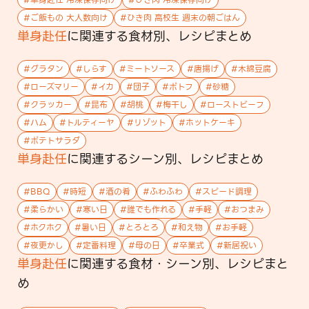
#
ご飯もの 大人数向け
#
ひき肉 高校生 週末の朝ごはん
単身赴任
に関連する
食材
別、レシピまとめ
#
グラタン
#
しらす
#
ミートソース
#
唐揚げ
#
木綿豆腐
#
ローズマリー
#
イカ
#
団子
#
ポトフ
#
砂糖
#
クラッカー
#
昆布
#
胡桃
#
梅干し
#
ローストビーフ
#
ハム
#
トルティーヤ
#
リゾット
#
ホットケーキ
#
ポテトサラダ
単身赴任
に関連する
シーン
別、レシピまとめ
#
BBQ
#
時短
#
酒の肴
#
ふわふわ
#
スピード調理
#
柔らかい
#
寒い日
#
誰でも作れる
#
手軽
#
おつまみ
#
ホクホク
#
暑い日
#
とろとろ
#
和え物
#
お手軽
#
夜更かし
#
定番料理
#
母の日
#
卒業式
#
新居祝い
単身赴任
に関連する
食材・シーン
別、レシピまと
め