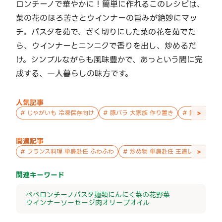
ロンチーノで華やかに！簡単に作れるこのレシピは、
菜の花のほろ苦さとウインナーの旨みが絶妙にマッ
チ。パスタを茹で、ざく切りにした菜の花を茹でた
ら、ウインナーとニンニクで香りを出し、炒めるだ
け。シンプルながらも風味豊かで、あっという間に完
成する、一人暮らしの味方です。
人気記事
>
#
じゃがいも 冷凍保存向け
#
豚バラ 大家族 作り置き
#
鮭 親子 作
関連記事
>
#
フランス料理 単身赴任 ふわふわ
#
炒め物 単身赴任 王道レシピ
#
関連キーワード
ペペロンチーノ
パスタ
麺類
にんにく
菜の花
野菜
ウインナー
ソーセージ
肉
オリーブオイル