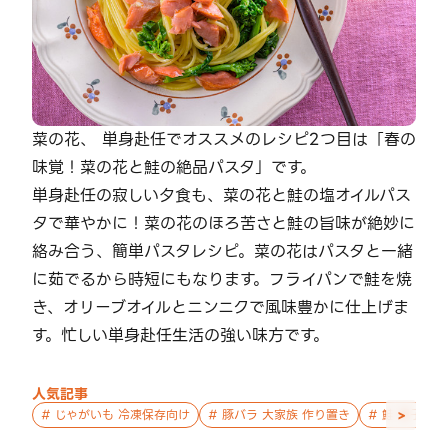
菜の花、 単身赴任でオススメのレシピ2つ目は「春の
味覚！菜の花と鮭の絶品パスタ」です。
単身赴任の寂しい夕食も、菜の花と鮭の塩オイルパス
タで華やかに！菜の花のほろ苦さと鮭の旨味が絶妙に
絡み合う、簡単パスタレシピ。菜の花はパスタと一緒
に茹でるから時短にもなります。フライパンで鮭を焼
き、オリーブオイルとニンニクで風味豊かに仕上げま
す。忙しい単身赴任生活の強い味方です。
人気記事
>
#
じゃがいも 冷凍保存向け
#
豚バラ 大家族 作り置き
#
鮭 親子 作