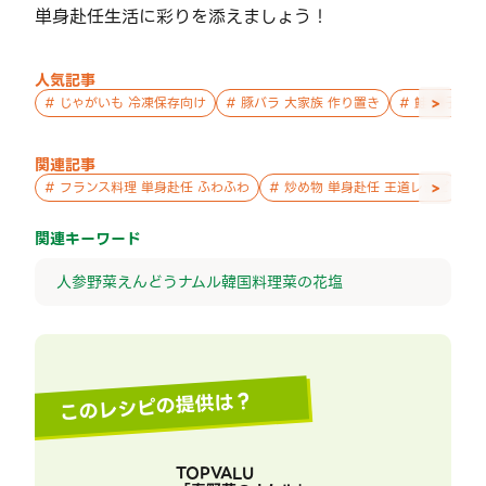
単身赴任生活に彩りを添えましょう！
人気記事
>
#
じゃがいも 冷凍保存向け
#
豚バラ 大家族 作り置き
#
鮭 親子 作
関連記事
>
#
フランス料理 単身赴任 ふわふわ
#
炒め物 単身赴任 王道レシピ
#
関連キーワード
人参
野菜
えんどう
ナムル
韓国料理
菜の花
塩
このレシピの提供は？
TOPVALU