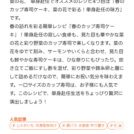
菜の花、 単身赴任でオススメのレシピ4つ目は「春の
カップ寿司ケーキ、菜の花で彩る！単身赴任の味方」
です。
春の訪れを彩る簡単レシピ「春のカップ寿司ケー
キ」！単身赴任の寂しい食卓も、見た目も華やかな菜
の花と彩り野菜のカップ寿司で楽しくなります。菜の
花をゆでて刻み、サーモンやいくらと合わせ、見た目
も鮮やかな寿司ケーキは、ひな祭りにもぴったり。炊
き立てご飯にすし酢を混ぜ、彩り野菜や錦糸卵と層に
して詰めるだけなので、簡単にお祝い気分を味わえま
す。一口サイズのカップ寿司は、お子様にも人気で
す。このレシピで、単身赴任生活をちょっぴり贅沢に
演出しましょう！
人気記事
>
#
じゃがいも 冷凍保存向け
#
豚バラ 大家族 作り置き
#
鮭 親子 作