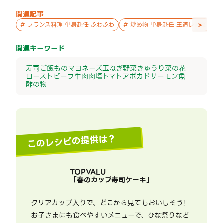
関連記事
>
#
フランス料理 単身赴任 ふわふわ
#
炒め物 単身赴任 王道レシピ
#
関連キーワード
寿司
ご飯もの
マヨネーズ
玉ねぎ
野菜
きゅうり
菜の花
ローストビーフ
牛肉
肉
塩
トマト
アボカド
サーモン
魚
酢の物
このレシピの提供は？
TOPVALU
「
春のカップ寿司ケーキ
」
クリアカップ入りで、どこから見てもおいしそう!
お子さまにも食べやすいメニューで、ひな祭りなど