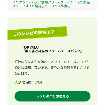
スパゲッティ
パスタ
麺類
クリームチーズ
チーズ
乳製品
オリーブオイル
塩
鮭
魚
ベーコン
肉
小麦粉
このレシピの提供は？
TOPVALU
「
菜の花と紅鮭のクリームチーズパスタ
」
紅鮭のふくよかな味わいとクリームチーズのコクが
絶妙に調和。菜の花で、爽やかな季節を感じさせる
ひと皿に。
調理時間：
20
分
レシピの作り方を見る