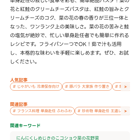
単身赴任の寂しい食卓を彩る、簡単絶品パスタ！菜の
花と紅鮭のクリームチーズパスタは、紅鮭の旨みとク
リームチーズのコク、菜の花の春の香りが三位一体と
なった、ワンランク上の美味しさ。菜の花の苦みと鮭
の塩気が絶妙で、忙しい単身赴任者でも簡単に作れる
レシピです。フライパン一つでOK！茹で汁も活用
し、本格的な味わいを手軽に楽しめます。ぜひ、お試
しください。
人気記事
>
#
じゃがいも 冷凍保存向け
#
豚バラ 大家族 作り置き
#
鮭 親子 作
関連記事
>
#
フランス料理 単身赴任 ふわふわ
#
炒め物 単身赴任 王道レシピ
#
関連キーワード
にんにく
しめじ
きのこ
コショウ
菜の花
野菜