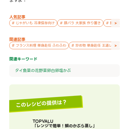
ますよ！
人気記事
>
#
じゃがいも 冷凍保存向け
#
豚バラ 大家族 作り置き
#
鮭 親子 作
関連記事
>
#
フランス料理 単身赴任 ふわふわ
#
炒め物 単身赴任 王道レシピ
#
関連キーワード
タイ
魚
菜の花
野菜
卵白
卵
塩
かぶ
このレシピの提供は？
TOPVALU
「
レンジで簡単 ! 鯛のかぶら蒸し
」