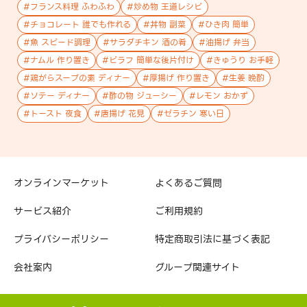
#
フランス料理 ふわふわ
#
炒め物 王道レシピ
#
チョコレート 誰でも作れる
#
丼物 副菜
#
ひき肉 簡単
#
魚 スピード調理
#
サラダチキン 酒の肴
#
油揚げ 弁当
#
ナムル 作り置き
#
ピラフ 簡単な後片付け
#
きゅうり お手軽
#
鶏がらスープの素 ディナー
#
厚揚げ 作り置き
#
生姜 晩酌
#
ソテー ディナー
#
酢の物 ジューシー
#
レモン おかず
#
トースト 夜食
#
唐揚げ 花見
#
ゼラチン 寒い日
オンラインマーケット
よくあるご質問
サービス紹介
ご利用規約
プライバシーポリシー
特定商取引法に基づく表記
会社案内
グループ関連サイト