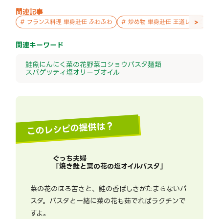
関連記事
>
#
フランス料理 単身赴任 ふわふわ
#
炒め物 単身赴任 王道レシピ
#
関連キーワード
鮭
魚
にんにく
菜の花
野菜
コショウ
パスタ
麺類
スパゲッティ
塩
オリーブオイル
このレシピの提供は？
ぐっち夫婦
「
焼き鮭と菜の花の塩オイルパスタ
」
菜の花のほろ苦さと、鮭の香ばしさがたまらないパ
スタ。パスタと一緒に菜の花も茹でればラクチンで
すよ。