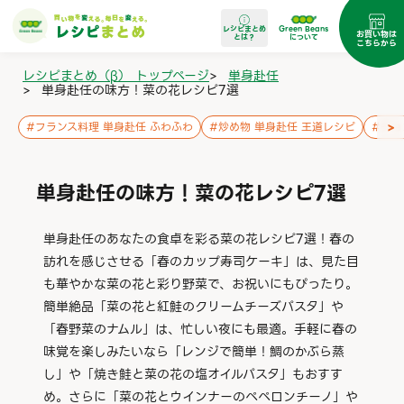
レシピまとめ
Green Beans
お買い物は
とは？
について
こちらから
レシピまとめ（β） トップページ
>
単身赴任
>
単身赴任の味方！菜の花レシピ7選
>
#
フランス料理 単身赴任 ふわふわ
#
炒め物 単身赴任 王道レシピ
#
チョ
単身赴任の味方！菜の花レシピ7選
単身赴任のあなたの食卓を彩る菜の花レシピ7選！春の
訪れを感じさせる「春のカップ寿司ケーキ」は、見た目
も華やかな菜の花と彩り野菜で、お祝いにもぴったり。
簡単絶品「菜の花と紅鮭のクリームチーズパスタ」や
「春野菜のナムル」は、忙しい夜にも最適。手軽に春の
味覚を楽しみたいなら「レンジで簡単！鯛のかぶら蒸
し」や「焼き鮭と菜の花の塩オイルパスタ」もおすす
め。さらに「菜の花とウインナーのペペロンチーノ」や