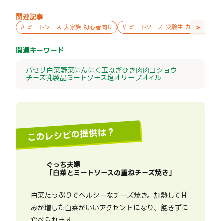
関連記事
>
#
ミートソース 大家族 初心者向け
#
ミートソース 受験生 カリカリ
関連キーワード
パセリ
白菜
野菜
にんにく
玉ねぎ
ひき肉
肉
コショウ
チーズ
乳製品
ミートソース
塩
オリーブオイル
このレシピの提供は？
ぐっち夫婦
「
白菜とミートソースの重ねチーズ焼き
」
白菜たっぷりでヘルシーなチーズ焼き。加熱して甘
みが増した白菜がいいアクセントになり、飽きずに
食べられます。