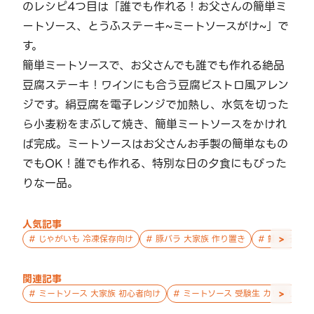
のレシピ4つ目は「誰でも作れる！お父さんの簡単ミ
ートソース、とうふステーキ~ミートソースがけ~」で
す。
簡単ミートソースで、お父さんでも誰でも作れる絶品
豆腐ステーキ！ワインにも合う豆腐ビストロ風アレン
ジです。絹豆腐を電子レンジで加熱し、水気を切った
ら小麦粉をまぶして焼き、簡単ミートソースをかけれ
ば完成。ミートソースはお父さんお手製の簡単なもの
でもOK！誰でも作れる、特別な日の夕食にもぴった
りな一品。
人気記事
>
#
じゃがいも 冷凍保存向け
#
豚バラ 大家族 作り置き
#
鮭 親子 作
関連記事
>
#
ミートソース 大家族 初心者向け
#
ミートソース 受験生 カリカリ