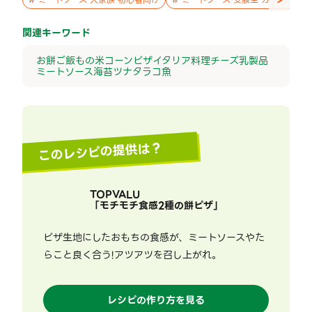
>
関連キーワード
お餅
ご飯もの
米
コーン
ピザ
イタリア料理
チーズ
乳製品
ミートソース
海苔
ツナ
タラコ
魚
このレシピの提供は？
TOPVALU
「
モチモチ食感2種の餅ピザ
」
ピザ生地にしたおもちの食感が、ミートソースやた
らこと良く合う!アツアツを召し上がれ。
レシピの作り方を見る