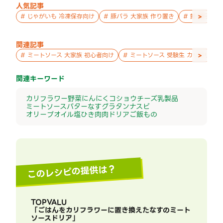
人気記事
>
#
じゃがいも 冷凍保存向け
#
豚バラ 大家族 作り置き
#
鮭 親子 作
関連記事
>
#
ミートソース 大家族 初心者向け
#
ミートソース 受験生 カリカリ
関連キーワード
カリフラワー
野菜
にんにく
コショウ
チーズ
乳製品
ミートソース
バター
なす
グラタン
ナスビ
オリーブオイル
塩
ひき肉
肉
ドリア
ご飯もの
このレシピの提供は？
TOPVALU
「
ごはんをカリフラワーに置き換えたなすのミート
ソースドリア
」