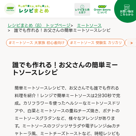
レシピまとめ
Green Beans
お買い物は
とは？
について
こちらから
レシピまとめ（β） トップページ
>
ミートソース
>
誰でも作れる！お父さんの簡単ミートソースレシピ
>
#
ミートソース 大家族 初心者向け
#
ミートソース 受験生 カリカリ
#
ミ
誰でも作れる！お父さんの簡単ミー
トソースレシピ
簡単ミートソースレシピで、お父さんでも誰でも作れる
料理を紹介！レンジで簡単ミートソースは2分30秒で完
成。カリフラワーを使ったヘルシーなミートソースドリ
アや、白菜とミートソースの重ねチーズ焼き、ポテトの
ミートソースグラタンなど、様々なアレンジがありま
す。ミートソースのフジッリサラダや電子レンジdeカチ
ャトーラ風、ミートチーズトーストなど、時短レシピも