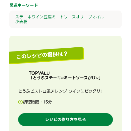
関連キーワード
ステーキ
ワイン
豆腐
ミートソース
オリーブオイル
小麦粉
このレシピの提供は？
TOPVALU
「
とうふステーキ~ミートソースがけ~
」
とうふビストロ風アレンジ ワインにピッタリ!
調理時間：
15
分
レシピの作り方を見る