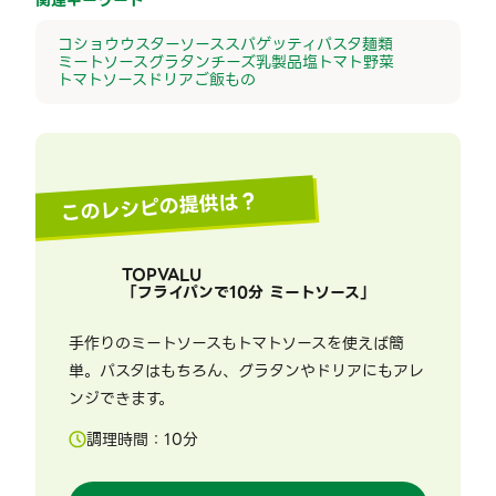
関連キーワード
コショウ
ウスターソース
スパゲッティ
パスタ
麺類
ミートソース
グラタン
チーズ
乳製品
塩
トマト
野菜
トマトソース
ドリア
ご飯もの
このレシピの提供は？
TOPVALU
「
フライパンで10分 ミートソース
」
手作りのミートソースもトマトソースを使えば簡
単。パスタはもちろん、グラタンやドリアにもアレ
ンジできます。
調理時間：
10
分