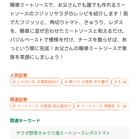
簡単ミートソースで、お父さんでも誰でも作れるミー
トソースのフジッリサラダのレシピを紹介します！茹
でたフジッリと、角切りトマト、きゅうり、レタス
を、簡単に混ぜ合わせたミートソースと和えるだけ。
バジルペーストで模様を付け、チーズを散らせば、あ
っという間に完成！お父さんの簡単ミートソースで家
族を笑顔にしましょう！
人気記事
>
#
じゃがいも 冷凍保存向け
#
豚バラ 大家族 作り置き
#
鮭 親子 作
関連記事
>
#
ミートソース 大家族 初心者向け
#
ミートソース 受験生 カリカリ
関連キーワード
サラダ
野菜
きゅうり
塩
ミートソース
レタス
トマト