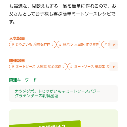
も最適な、見映えもする一品を簡単に作れるので、お
父さんとしてお子様も喜ぶ簡単ミートソースレシピで
す。
人気記事
>
#
じゃがいも 冷凍保存向け
#
豚バラ 大家族 作り置き
#
鮭 親子 作
関連記事
>
#
ミートソース 大家族 初心者向け
#
ミートソース 受験生 カリカリ
関連キーワード
ナツメグ
ポテト
じゃがいも
芋
ミートソース
バター
グラタン
チーズ
乳製品
塩