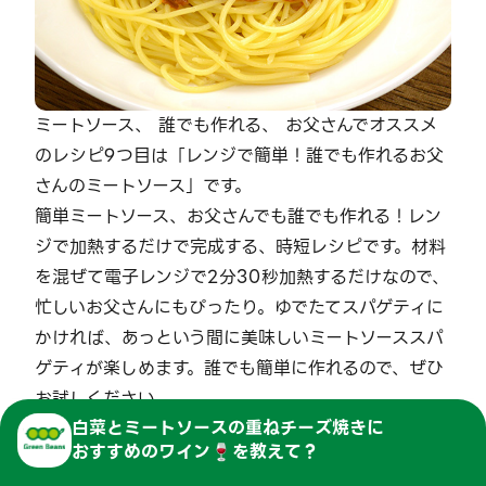
ミートソース、 誰でも作れる、 お父さんでオススメ
のレシピ9つ目は「レンジで簡単！誰でも作れるお父
さんのミートソース」です。
簡単ミートソース、お父さんでも誰でも作れる！レン
ジで加熱するだけで完成する、時短レシピです。材料
を混ぜて電子レンジで2分30秒加熱するだけなので、
忙しいお父さんにもぴったり。ゆでたてスパゲティに
かければ、あっという間に美味しいミートソーススパ
ゲティが楽しめます。誰でも簡単に作れるので、ぜひ
お試しください。
白菜とミートソースの重ねチーズ焼き
に
おすすめのワイン🍷を教えて？
人気記事
>
#
じゃがいも 冷凍保存向け
#
豚バラ 大家族 作り置き
#
鮭 親子 作