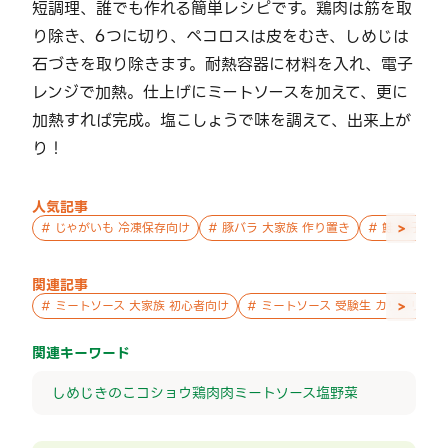
短調理、誰でも作れる簡単レシピです。鶏肉は筋を取
り除き、6つに切り、ペコロスは皮をむき、しめじは
石づきを取り除きます。耐熱容器に材料を入れ、電子
レンジで加熱。仕上げにミートソースを加えて、更に
加熱すれば完成。塩こしょうで味を調えて、出来上が
り！
人気記事
>
#
じゃがいも 冷凍保存向け
#
豚バラ 大家族 作り置き
#
鮭 親子 作
関連記事
>
#
ミートソース 大家族 初心者向け
#
ミートソース 受験生 カリカリ
関連キーワード
しめじ
きのこ
コショウ
鶏肉
肉
ミートソース
塩
野菜