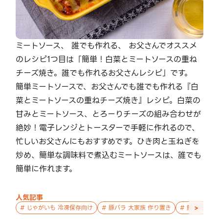
ミートソース、 誰でも作れる、 お父さんでオススメ
のレシピ1つ目は「簡単！白菜とミートソースの重ね
チーズ焼き。誰でも作れるお父さんレシピ」です。
簡単ミートソースで、お父さんでも誰でも作れる『白
菜とミートソースの重ねチーズ焼き』レシピ。白菜の
甘みとミートソース、とろーりチーズの組み合わせが
絶妙！電子レンジとトースターで手軽に作れるので、
忙しいお父さんにもおすすめです。ひき肉と玉ねぎを
炒め、簡単な調味料で煮込むミートソースは、誰でも
簡単に作れます。
人気記事
>
#
じゃがいも 冷凍保存向け
#
豚バラ 大家族 作り置き
#
鮭 親子 作