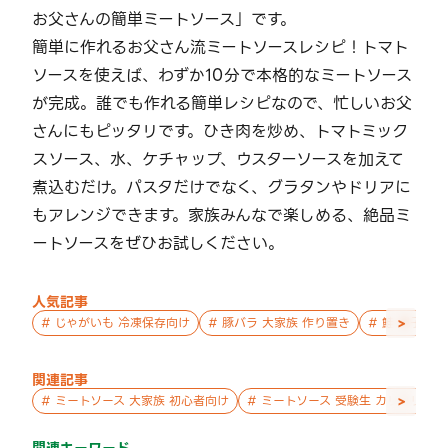
お父さんの簡単ミートソース」です。
簡単に作れるお父さん流ミートソースレシピ！トマト
ソースを使えば、わずか10分で本格的なミートソース
が完成。誰でも作れる簡単レシピなので、忙しいお父
さんにもピッタリです。ひき肉を炒め、トマトミック
スソース、水、ケチャップ、ウスターソースを加えて
煮込むだけ。パスタだけでなく、グラタンやドリアに
もアレンジできます。家族みんなで楽しめる、絶品ミ
ートソースをぜひお試しください。
人気記事
>
#
じゃがいも 冷凍保存向け
#
豚バラ 大家族 作り置き
#
鮭 親子 作
関連記事
>
#
ミートソース 大家族 初心者向け
#
ミートソース 受験生 カリカリ