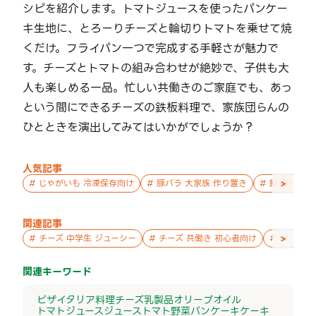
シピを紹介します。トマトジュースを使ったパンケー
キ生地に、とろーりチーズと輪切りトマトを乗せて焼
くだけ。フライパン一つで完成する手軽さが魅力で
す。チーズとトマトの組み合わせが絶妙で、子供も大
人も楽しめる一品。忙しい共働きのご家庭でも、あっ
という間にできるチーズの鉄板料理で、家族団らんの
ひとときを演出してみてはいかがでしょうか？
人気記事
>
#
じゃがいも 冷凍保存向け
#
豚バラ 大家族 作り置き
#
鮭 親子 作
関連記事
>
#
チーズ 中学生 ジューシー
#
チーズ 共働き 初心者向け
#
チーズ 
関連キーワード
ピザ
イタリア料理
チーズ
乳製品
オリーブオイル
トマトジュース
ジュース
トマト
野菜
パンケーキ
ケーキ