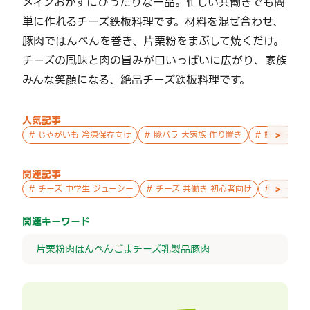
メインおかずにぴったりな一品。忙しい共働きでも簡
単に作れるチーズ鉄板料理です。材料を混ぜ合わせ、
豚肉ではんぺんを巻き、片栗粉をまぶして焼くだけ。
チーズの風味と肉の旨みが口いっぱいに広がり、家族
みんな笑顔になる、絶品チーズ鉄板料理です。
人気記事
>
#
じゃがいも 冷凍保存向け
#
豚バラ 大家族 作り置き
#
鮭 親子 作
関連記事
>
#
チーズ 中学生 ジューシー
#
チーズ 共働き 初心者向け
#
チーズ 
関連キーワード
片栗粉
肉
はんぺん
ごま
チーズ
乳製品
豚肉