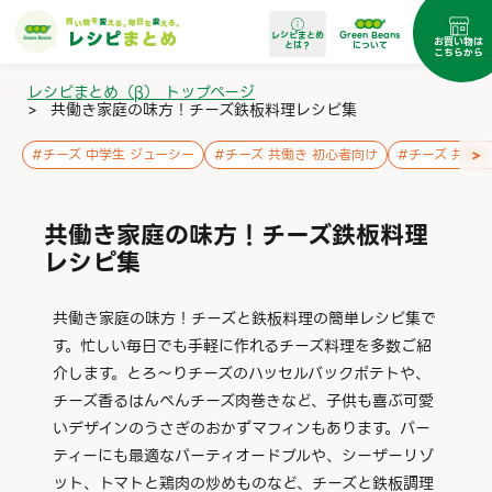
レシピまとめ
Green Beans
お買い物は
とは？
について
こちらから
レシピまとめ（β） トップページ
>
共働き家庭の味方！チーズ鉄板料理レシピ集
>
#
チーズ 中学生 ジューシー
#
チーズ 共働き 初心者向け
#
チーズ 共働き
共働き家庭の味方！チーズ鉄板料理
レシピ集
共働き家庭の味方！チーズと鉄板料理の簡単レシピ集で
す。忙しい毎日でも手軽に作れるチーズ料理を多数ご紹
介します。とろ～りチーズのハッセルバックポテトや、
チーズ香るはんぺんチーズ肉巻きなど、子供も喜ぶ可愛
いデザインのうさぎのおかずマフィンもあります。パー
ティーにも最適なパーティオードブルや、シーザーリゾ
ット、トマトと鶏肉の炒めものなど、チーズと鉄板調理