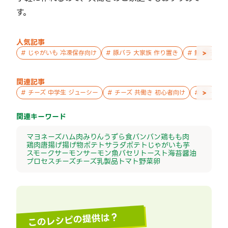
す。
人気記事
>
#
じゃがいも 冷凍保存向け
#
豚バラ 大家族 作り置き
#
鮭 親子 作
関連記事
>
#
チーズ 中学生 ジューシー
#
チーズ 共働き 初心者向け
#
チーズ 
関連キーワード
マヨネーズ
ハム
肉
みりん
うずら
食パン
パン
鶏もも肉
鶏肉
唐揚げ
揚げ物
ポテトサラダ
ポテト
じゃがいも
芋
スモークサーモン
サーモン
魚
パセリ
トースト
海苔
醤油
プロセスチーズ
チーズ
乳製品
トマト
野菜
卵
このレシピの提供は？