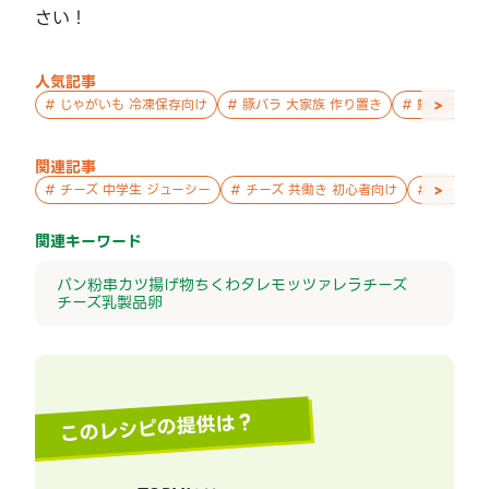
さい！
人気記事
>
#
じゃがいも 冷凍保存向け
#
豚バラ 大家族 作り置き
#
鮭 親子 作
関連記事
>
#
チーズ 中学生 ジューシー
#
チーズ 共働き 初心者向け
#
チーズ 
関連キーワード
パン粉
串カツ
揚げ物
ちくわ
タレ
モッツァレラチーズ
チーズ
乳製品
卵
このレシピの提供は？