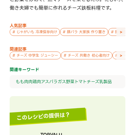
働き夫婦でも簡単に作れるチーズ鉄板料理です。
人気記事
>
#
じゃがいも 冷凍保存向け
#
豚バラ 大家族 作り置き
#
鮭 親子 作
関連記事
>
#
チーズ 中学生 ジューシー
#
チーズ 共働き 初心者向け
#
チーズ 
関連キーワード
もも肉
肉
鶏肉
アスパラガス
野菜
トマト
チーズ
乳製品
このレシピの提供は？
TOPVALU