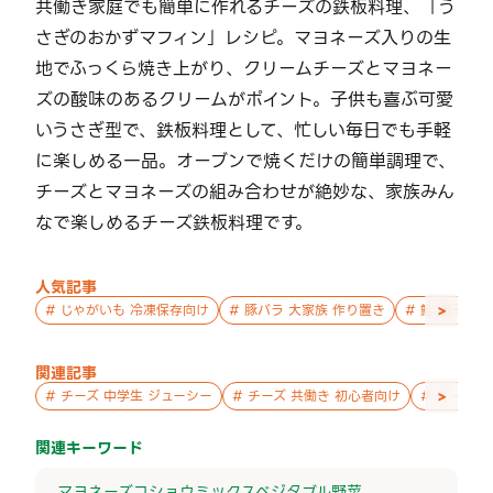
共働き家庭でも簡単に作れるチーズの鉄板料理、「う
さぎのおかずマフィン」レシピ。マヨネーズ入りの生
地でふっくら焼き上がり、クリームチーズとマヨネー
ズの酸味のあるクリームがポイント。子供も喜ぶ可愛
いうさぎ型で、鉄板料理として、忙しい毎日でも手軽
に楽しめる一品。オーブンで焼くだけの簡単調理で、
チーズとマヨネーズの組み合わせが絶妙な、家族みん
なで楽しめるチーズ鉄板料理です。
人気記事
>
#
じゃがいも 冷凍保存向け
#
豚バラ 大家族 作り置き
#
鮭 親子 作
関連記事
>
#
チーズ 中学生 ジューシー
#
チーズ 共働き 初心者向け
#
チーズ 
関連キーワード
マヨネーズ
コショウ
ミックスベジタブル
野菜