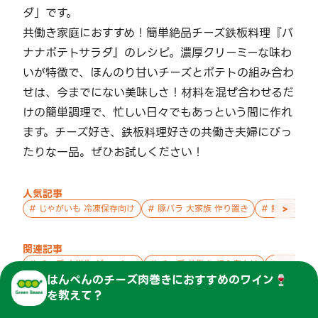
ダ」です。
共働き家庭におすすめ！簡単絶品チーズ鉄板料理『バ
ナナポテトサラダ』のレシピ。濃厚クリーミーな味わ
いが特徴で、ほんのり甘いチーズとポテトの組み合わ
せは、今までにない美味しさ！材料を混ぜ合わせるだ
けの簡単調理で、忙しい日々でもあっという間に作れ
ます。チーズ好き、鉄板料理好きの共働き夫婦にぴっ
たりな一品。ぜひお試しください！
人気記事
>
#
じゃがいも 冷凍保存向け
#
豚バラ 大家族 作り置き
#
鮭 親子 作
関連記事
>
#
チーズ 中学生 ジューシー
#
チーズ 共働き 初心者向け
#
チーズ 
はんぺんのチーズ肉巻き
に
おすすめのワイン🍷
を教えて？
関連キーワード