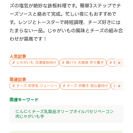
ズの塩気が絶妙な鉄板料理です。簡単3ステップでチ
ーズソースと絡めて完成。忙しい夜にもおすすめで
す。レンジとトースターで時短調理、チーズ好きには
たまらない一品。じゃがいもの風味とチーズの組み合
わせが最高です！
人気記事
>
#
じゃがいも 冷凍保存向け
#
豚バラ 大家族 作り置き
#
鮭 親子 作
関連記事
>
#
チーズ 中学生 ジューシー
#
チーズ 共働き 初心者向け
#
チーズ 
関連キーワード
にんにく
チーズ
乳製品
オリーブオイル
パセリ
ベーコン
肉
じゃがいも
芋