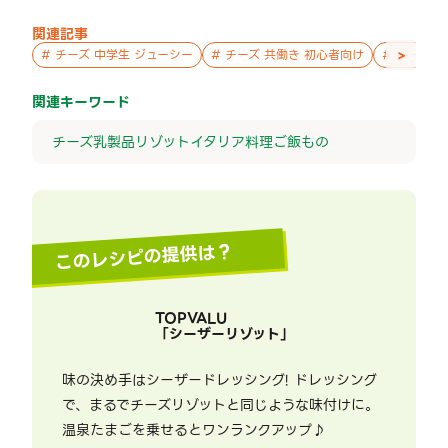
関連記事
>
#
チーズ 中学生 ジューシー
#
チーズ 共働き 初心者向け
#
チーズ 
関連キーワード
チーズ
乳製品
リゾット
イタリア料理
ご飯もの
このレシピの提供は？
TOPVALU
「
シーザーリゾット
」
味の決め手はシーザードレッシング! ドレッシング
で、まるでチーズリゾットと同じような味付けに。
温泉たまごを乗せるとワンランクアップ♪