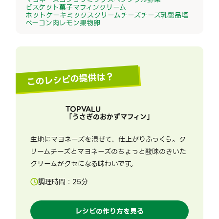
ビスケット
菓子
マフィン
クリーム
ホットケーキミックス
クリームチーズ
チーズ
乳製品
塩
ベーコン
肉
レモン
果物
卵
このレシピの提供は？
TOPVALU
「
うさぎのおかずマフィン
」
生地にマヨネーズを混ぜて、仕上がりふっくら。ク
リームチーズとマヨネーズのちょっと酸味のきいた
クリームがクセになる味わいです。
調理時間：
25
分
レシピの作り方を見る