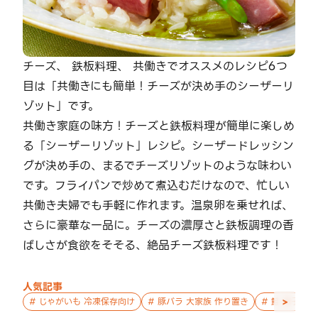
チーズ、 鉄板料理、 共働きでオススメのレシピ6つ
目は「共働きにも簡単！チーズが決め手のシーザーリ
ゾット」です。
共働き家庭の味方！チーズと鉄板料理が簡単に楽しめ
る「シーザーリゾット」レシピ。シーザードレッシン
グが決め手の、まるでチーズリゾットのような味わい
です。フライパンで炒めて煮込むだけなので、忙しい
共働き夫婦でも手軽に作れます。温泉卵を乗せれば、
さらに豪華な一品に。チーズの濃厚さと鉄板調理の香
ばしさが食欲をそそる、絶品チーズ鉄板料理です！
人気記事
>
#
じゃがいも 冷凍保存向け
#
豚バラ 大家族 作り置き
#
鮭 親子 作