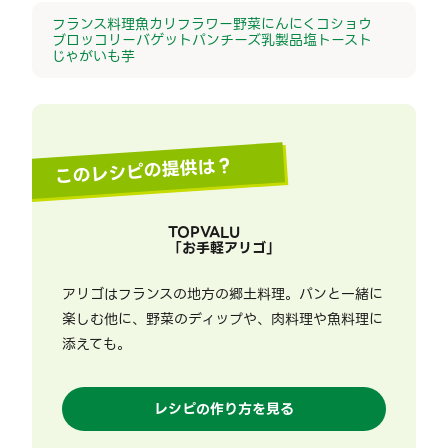
フランス料理
魚
カリフラワー
野菜
にんにく
コショウ
ブロッコリー
バゲット
パン
チーズ
乳製品
塩
トースト
じゃがいも
芋
このレシピの提供は？
TOPVALU
「
お手軽アリゴ
」
アリゴはフランスの地方の郷土料理。パンと一緒に
楽しむ他に、野菜のディップや、肉料理や魚料理に
添えても。
レシピの作り方を見る