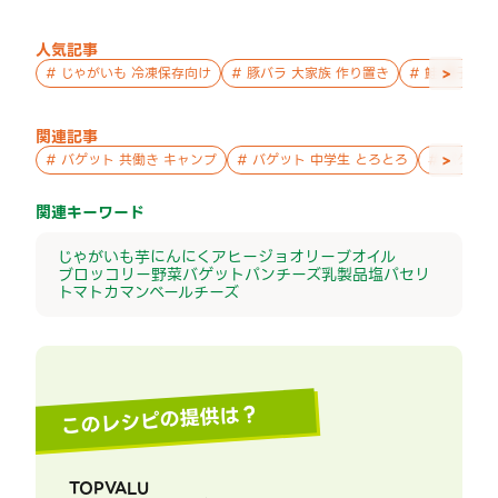
人気記事
>
#
じゃがいも 冷凍保存向け
#
豚バラ 大家族 作り置き
#
鮭 親子 作
関連記事
>
#
バゲット 共働き キャンプ
#
バゲット 中学生 とろとろ
#
バゲット
関連キーワード
じゃがいも
芋
にんにく
アヒージョ
オリーブオイル
ブロッコリー
野菜
バゲット
パン
チーズ
乳製品
塩
パセリ
トマト
カマンベールチーズ
このレシピの提供は？
TOPVALU