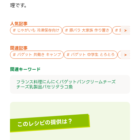
理です。
人気記事
>
#
じゃがいも 冷凍保存向け
#
豚バラ 大家族 作り置き
#
鮭 親子 作
関連記事
>
#
バゲット 共働き キャンプ
#
バゲット 中学生 とろとろ
#
バゲット
関連キーワード
フランス料理
にんにく
バゲット
パン
クリームチーズ
チーズ
乳製品
パセリ
タラコ
魚
このレシピの提供は？