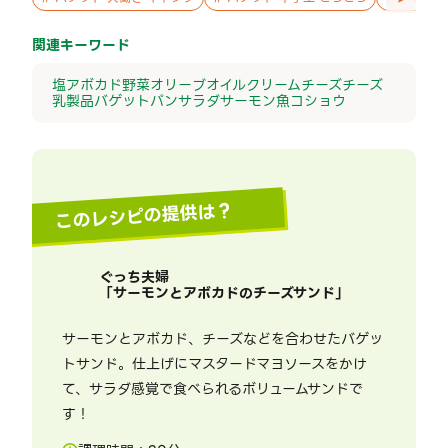
関連キーワード
塩
アボカド
野菜
オリーブオイル
クリームチーズ
チーズ
乳製品
バゲット
パン
サラダ
サーモン
魚
コショウ
このレシピの提供は？
ぐっち夫婦
「
サーモンとアボカドのチーズサンド
」
サーモンとアボカド、チーズなどを合わせたバゲッ
トサンド。仕上げにマスタードマヨソースをかけ
て、サラダ感覚で食べられるボリュームサンドで
す！