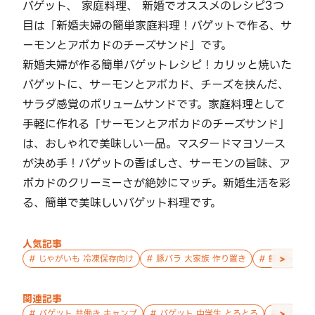
バゲット、 家庭料理、 新婚でオススメのレシピ3つ
目は「新婚夫婦の簡単家庭料理！バゲットで作る、サ
ーモンとアボカドのチーズサンド」です。
新婚夫婦が作る簡単バゲットレシピ！カリッと焼いた
バゲットに、サーモンとアボカド、チーズを挟んだ、
サラダ感覚のボリュームサンドです。家庭料理として
手軽に作れる「サーモンとアボカドのチーズサンド」
は、おしゃれで美味しい一品。マスタードマヨソース
が決め手！バゲットの香ばしさ、サーモンの旨味、ア
ボカドのクリーミーさが絶妙にマッチ。新婚生活を彩
る、簡単で美味しいバゲット料理です。
人気記事
>
#
じゃがいも 冷凍保存向け
#
豚バラ 大家族 作り置き
#
鮭 親子 作
関連記事
>
#
バゲット 共働き キャンプ
#
バゲット 中学生 とろとろ
#
バゲット