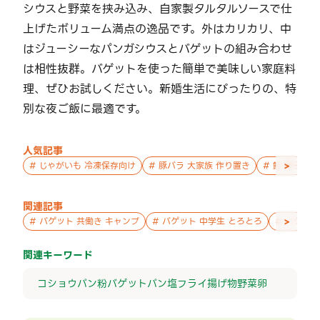
シウスと野菜を挟み込み、自家製タルタルソースで仕
上げたボリューム満点の逸品です。外はカリカリ、中
はジューシーなパンガシウスとバゲットの組み合わせ
は相性抜群。バゲットを使った簡単で美味しい家庭料
理、ぜひお試しください。新婚生活にぴったりの、特
別な夜ご飯に最適です。
人気記事
>
#
じゃがいも 冷凍保存向け
#
豚バラ 大家族 作り置き
#
鮭 親子 作
関連記事
>
#
バゲット 共働き キャンプ
#
バゲット 中学生 とろとろ
#
バゲット
関連キーワード
コショウ
パン粉
バゲット
パン
塩
フライ
揚げ物
野菜
卵