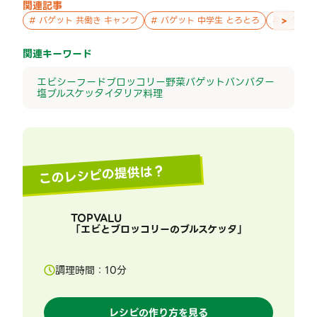
関連記事
>
#
バゲット 共働き キャンプ
#
バゲット 中学生 とろとろ
#
バゲット
関連キーワード
エビ
シーフード
ブロッコリー
野菜
バゲット
パン
バター
塩
ブルスケッタ
イタリア料理
このレシピの提供は？
TOPVALU
「
エビとブロッコリーのブルスケッタ
」
調理時間：
10
分
レシピの作り方を見る