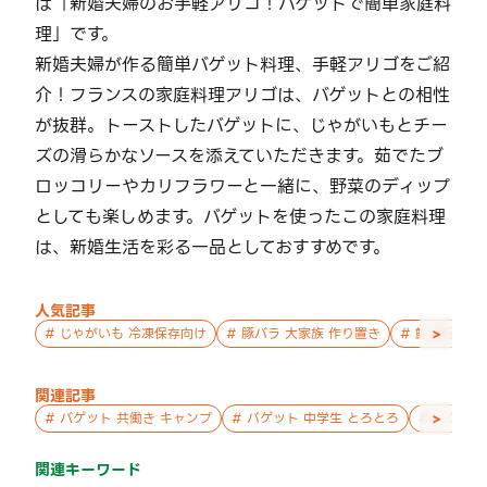
は「新婚夫婦のお手軽アリゴ！バゲットで簡単家庭料
理」です。
新婚夫婦が作る簡単バゲット料理、手軽アリゴをご紹
介！フランスの家庭料理アリゴは、バゲットとの相性
が抜群。トーストしたバゲットに、じゃがいもとチー
ズの滑らかなソースを添えていただきます。茹でたブ
ロッコリーやカリフラワーと一緒に、野菜のディップ
としても楽しめます。バゲットを使ったこの家庭料理
は、新婚生活を彩る一品としておすすめです。
人気記事
>
#
じゃがいも 冷凍保存向け
#
豚バラ 大家族 作り置き
#
鮭 親子 作
関連記事
>
#
バゲット 共働き キャンプ
#
バゲット 中学生 とろとろ
#
バゲット
関連キーワード