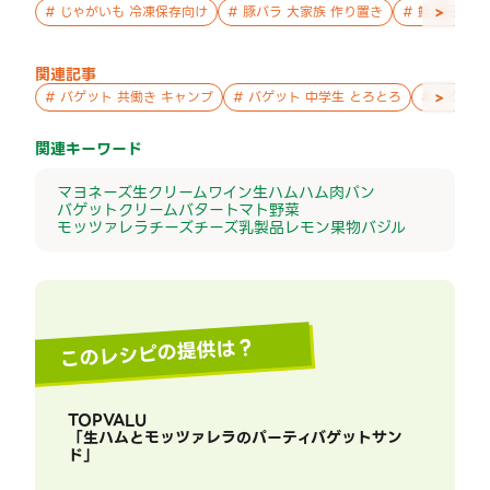
>
#
じゃがいも 冷凍保存向け
#
豚バラ 大家族 作り置き
#
鮭 親子 作
関連記事
>
#
バゲット 共働き キャンプ
#
バゲット 中学生 とろとろ
#
バゲット
関連キーワード
マヨネーズ
生クリーム
ワイン
生ハム
ハム
肉
パン
バゲット
クリーム
バター
トマト
野菜
モッツァレラチーズ
チーズ
乳製品
レモン
果物
バジル
このレシピの提供は？
TOPVALU
「
生ハムとモッツァレラのパーティバゲットサン
ド
」