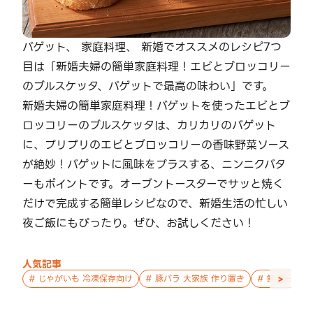
バゲット、 家庭料理、 新婚でオススメのレシピ7つ
目は「新婚夫婦の簡単家庭料理！エビとブロッコリー
のブルスケッタ、バゲットで最高の味わい」です。
新婚夫婦の簡単家庭料理！バゲットを使ったエビとブ
ロッコリーのブルスケッタは、カリカリのバゲット
に、プリプリのエビとブロッコリーの香味野菜ソース
が絶妙！バゲットに風味をプラスする、ニンニクバタ
ーもポイントです。オーブントースターでサッと焼く
だけで完成する簡単レシピなので、新婚生活の忙しい
夜ご飯にもぴったり。ぜひ、お試しください！
人気記事
>
#
じゃがいも 冷凍保存向け
#
豚バラ 大家族 作り置き
#
鮭 親子 作