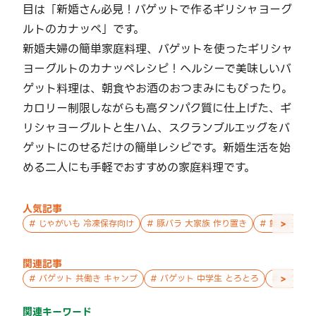
目は「新婚さん必見！バゲットで作るギリシャヨーグ
ルトのカナッペ」です。
新婚夫婦の簡単家庭料理、バゲットを使ったギリシャ
ヨーグルトのカナッペレシピ！ヘルシーで美味しいバ
ゲット料理は、朝食やお酒のおつまみにもぴったり。
カロリー制限しながらも高タンパク質に仕上げた、ギ
リシャヨーグルトと生ハム、スクランブルエッグをバ
ゲットにのせるだけの簡単レシピです。新婚生活を始
める二人にも手軽でおすすめの家庭料理です。
人気記事
>
#
じゃがいも 冷凍保存向け
#
豚バラ 大家族 作り置き
#
鮭 親子 作
関連記事
>
#
バゲット 共働き キャンプ
#
バゲット 中学生 とろとろ
#
バゲット
関連キーワード