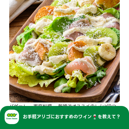
バゲット、 家庭料理、 新婚でオススメのレシピ9つ
目は「新婚夫婦の簡単バゲット料理！生ハムとフルー
お手軽アリゴ
に
おすすめのワイン🍷を教えて？
ツのシーザーサラダ」です。