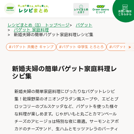
レシピまとめ
Green Beans
お買い物は
とは？
について
こちらから
レシピまとめ（β） トップページ
>
バゲット
>
バゲット 家庭料理
>
新婚夫婦の簡単バゲット家庭料理レシピ集
>
#
バゲット 共働き キャンプ
#
バゲット 中学生 とろとろ
#
バゲット お
新婚夫婦の簡単バゲット家庭料理レ
シピ集
新婚夫婦の簡単家庭料理にぴったりなバゲットレシピ
集！乾燥野菜のオニオングラタン風スープや、エビとブ
ロッコリーのブルスケッタなど、バゲットを使った様々
な料理が楽しめます。じゃがいもと丸ごとカマンベール
チーズのアヒージョは特別な夜に最適。サーモンとアボ
カドのチーズサンド、生ハムとモッツァレラのパーティ