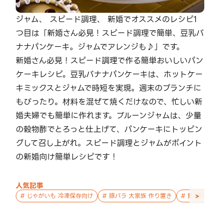
ジャム、 スピード調理、 新婚でオススメのレシピ1
つ目は「新婚さん必見！スピード調理で簡単、豆乳バ
ナナパンケーキ。ジャムでアレンジも♪」です。
新婚さん必見！スピード調理で作る簡単おいしいパン
ケーキレシピ。豆乳バナナパンケーキは、ホットケー
キミックスとジャムで時短を実現。週末のブランチに
もぴったり。材料を混ぜて焼くだけなので、忙しい新
婚夫婦でも簡単に作れます。プルーンジャムは、少量
の穀物酢でとろっと仕上げて、パンケーキにトッピン
グして召し上がれ。スピード調理とジャムがポイント
の新婚向け簡単レシピです！
人気記事
>
#
じゃがいも 冷凍保存向け
#
豚バラ 大家族 作り置き
#
鮭 親子 作