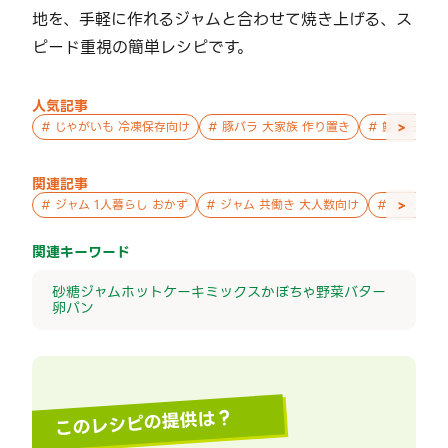
地を、手軽に作れるジャムと合わせて焼き上げる、ス
ピード重視の簡単レシピです。
人気記事
>
#
じゃがいも 冷凍保存向け
#
豚バラ 大家族 作り置き
#
鮭 親子 作
関連記事
>
#
ジャム 1人暮らし おかず
#
ジャム 共働き 大人数向け
#
ジャム お
関連キーワード
砂糖
ジャム
ホットケーキミックス
かぼちゃ
野菜
バター
卵
パン
このレシピの提供は？