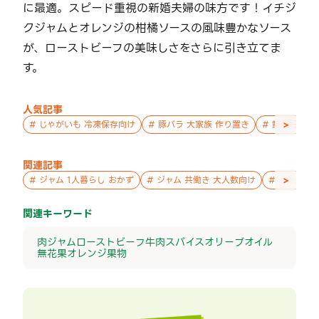
に最適。スピード重視の新婚夫婦の味方です！イチジ
クジャムとオレンジの柑橘ソースの風味豊かなソース
が、ローストビーフの美味しさをさらに引き立てま
す。
人気記事
>
#
じゃがいも 冷凍保存向け
#
豚バラ 大家族 作り置き
#
鮭 親子 作
関連記事
>
#
ジャム 1人暮らし おかず
#
ジャム 共働き 大人数向け
#
ジャム お
関連キーワード
肉
ジャム
ローストビーフ
牛肉
スパイス
オリーブオイル
無花果
オレンジ
果物