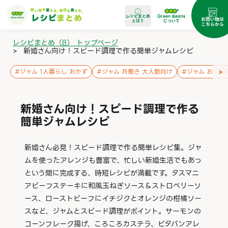
レシピまとめ
Green Beans
お買い物は
とは？
について
こちらから
レシピまとめ（β） トップページ
>
新婚さん向け！スピード調理で作る簡単ジャムレシピ
>
#
ジャム 1人暮らし おかず
#
ジャム 共働き 大人数向け
#
ジャム お父さ
新婚さん向け！スピード調理で作る
簡単ジャムレシピ
新婚さん必見！スピード調理で作る簡単レシピ集。ジャ
ムを使ったアレンジも豊富で、忙しい新婚生活でもあっ
という間に完成する、時短レシピが満載です。タスマニ
アビーフステーキに和風玉ねぎソース＆ストロベリーソ
ース、ローストビーフにイチジクとオレンジの柑橘ソー
スなど、ジャムとスピード調理がポイント。サーモンの
コーンフレーク揚げ、ころころカステラ、ピタパンアレ