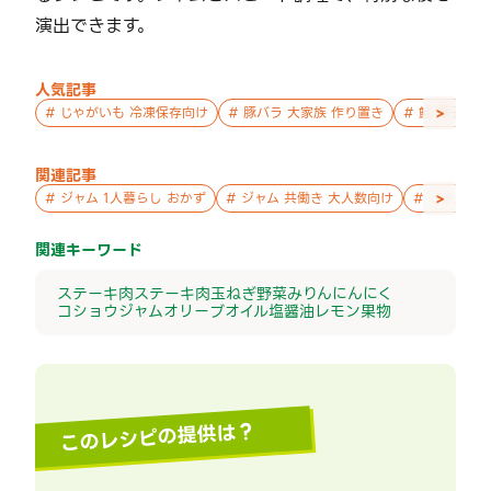
演出できます。
人気記事
>
#
じゃがいも 冷凍保存向け
#
豚バラ 大家族 作り置き
#
鮭 親子 作
関連記事
>
#
ジャム 1人暮らし おかず
#
ジャム 共働き 大人数向け
#
ジャム お
関連キーワード
ステーキ肉
ステーキ
肉
玉ねぎ
野菜
みりん
にんにく
コショウ
ジャム
オリーブオイル
塩
醤油
レモン
果物
このレシピの提供は？