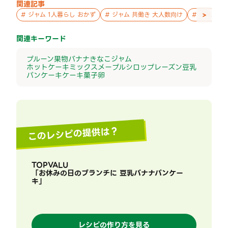
関連記事
>
#
ジャム 1人暮らし おかず
#
ジャム 共働き 大人数向け
#
ジャム お
関連キーワード
プルーン
果物
バナナ
きなこ
ジャム
ホットケーキミックス
メープルシロップ
レーズン
豆乳
パンケーキ
ケーキ
菓子
卵
このレシピの提供は？
TOPVALU
「
お休みの日のブランチに 豆乳バナナパンケー
キ
」
レシピの作り方を見る