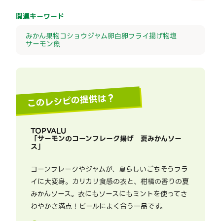
関連キーワード
みかん
果物
コショウ
ジャム
卵白
卵
フライ
揚げ物
塩
サーモン
魚
このレシピの提供は？
TOPVALU
「
サーモンのコーンフレーク揚げ 夏みかんソー
ス
」
コーンフレークやジャムが、夏らしいごちそうフラ
イに大変身。カリカリ食感の衣と、柑橘の香りの夏
みかんソース。衣にもソースにもミントを使ってさ
わやかさ満点 ! ビールによく合う一品です。