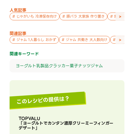
人気記事
>
#
じゃがいも 冷凍保存向け
#
豚バラ 大家族 作り置き
#
鮭 親子 作
関連記事
>
#
ジャム 1人暮らし おかず
#
ジャム 共働き 大人数向け
#
ジャム お
関連キーワード
ヨーグルト
乳製品
クラッカー
菓子
ナッツ
ジャム
このレシピの提供は？
TOPVALU
「
ヨーグルトでカンタン濃厚クリーミーフィンガー
デザート
」