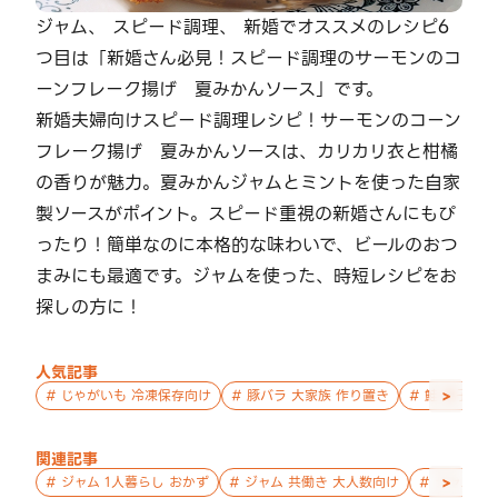
ジャム、 スピード調理、 新婚でオススメのレシピ6
つ目は「新婚さん必見！スピード調理のサーモンのコ
ーンフレーク揚げ 夏みかんソース」です。
新婚夫婦向けスピード調理レシピ！サーモンのコーン
フレーク揚げ 夏みかんソースは、カリカリ衣と柑橘
の香りが魅力。夏みかんジャムとミントを使った自家
製ソースがポイント。スピード重視の新婚さんにもぴ
ったり！簡単なのに本格的な味わいで、ビールのおつ
まみにも最適です。ジャムを使った、時短レシピをお
探しの方に！
人気記事
>
#
じゃがいも 冷凍保存向け
#
豚バラ 大家族 作り置き
#
鮭 親子 作
関連記事
>
#
ジャム 1人暮らし おかず
#
ジャム 共働き 大人数向け
#
ジャム お