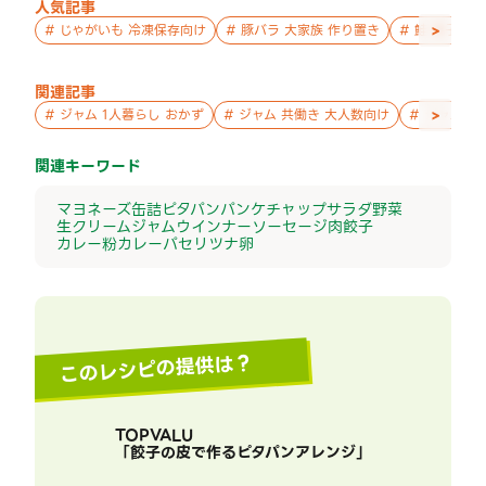
人気記事
>
#
じゃがいも 冷凍保存向け
#
豚バラ 大家族 作り置き
#
鮭 親子 作
関連記事
>
#
ジャム 1人暮らし おかず
#
ジャム 共働き 大人数向け
#
ジャム お
関連キーワード
マヨネーズ
缶詰
ピタパン
パン
ケチャップ
サラダ
野菜
生クリーム
ジャム
ウインナー
ソーセージ
肉
餃子
カレー粉
カレー
パセリ
ツナ
卵
このレシピの提供は？
TOPVALU
「
餃子の皮で作るピタパンアレンジ
」