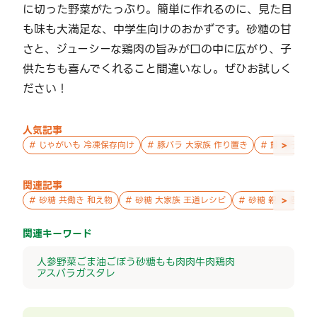
に切った野菜がたっぷり。簡単に作れるのに、見た目
も味も大満足な、中学生向けのおかずです。砂糖の甘
さと、ジューシーな鶏肉の旨みが口の中に広がり、子
供たちも喜んでくれること間違いなし。ぜひお試しく
ださい！
人気記事
>
#
じゃがいも 冷凍保存向け
#
豚バラ 大家族 作り置き
#
鮭 親子 作
関連記事
>
#
砂糖 共働き 和え物
#
砂糖 大家族 王道レシピ
#
砂糖 親子 週末の
関連キーワード
人参
野菜
ごま油
ごぼう
砂糖
もも肉
肉
牛肉
鶏肉
アスパラガス
タレ