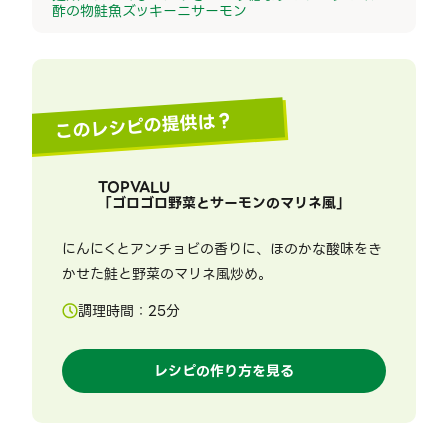
酢の物
鮭
魚
ズッキーニ
サーモン
このレシピの提供は？
TOPVALU
「
ゴロゴロ野菜とサーモンのマリネ風
」
にんにくとアンチョビの香りに、ほのかな酸味をき
かせた鮭と野菜のマリネ風炒め。
調理時間：
25
分
レシピの作り方を見る