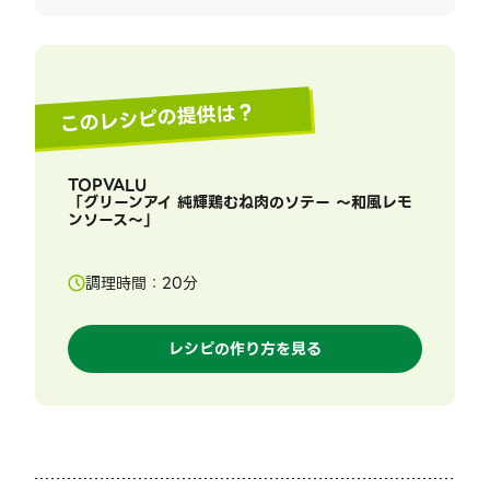
このレシピの提供は？
TOPVALU
「
グリーンアイ 純輝鶏むね肉のソテー ～和風レモ
ンソース～
」
調理時間：
20
分
レシピの作り方を見る