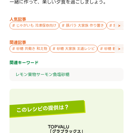
一緒に作って、楽しい夕食を過ごしましょう。
人気記事
>
#
じゃがいも 冷凍保存向け
#
豚バラ 大家族 作り置き
#
鮭 親子 作
関連記事
>
#
砂糖 共働き 和え物
#
砂糖 大家族 王道レシピ
#
砂糖 親子 週末の
関連キーワード
レモン
果物
サーモン
魚
塩
砂糖
このレシピの提供は？
TOPVALU
「
グラブラックス
」