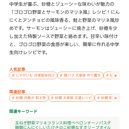
中学生が喜ぶ、砂糖とジューシーな味わいが魅力の
「ゴロゴロ野菜とサーモンのマリネ風」レシピ！にん
にくとアンチョビの風味香る、鮭と野菜のマリネ風炒
めです。サーモンはジューシーに焼き上げ、砂糖を少
し加えた特製ソースで野菜と絡めます。甘辛い味付け
と、ゴロゴロ野菜の食感が楽しい、簡単に作れる中学
生向けレシピです。
人気記事
>
#
じゃがいも 冷凍保存向け
#
豚バラ 大家族 作り置き
#
鮭 親子 作
関連記事
>
#
砂糖 共働き 和え物
#
砂糖 大家族 王道レシピ
#
砂糖 親子 週末の
関連キーワード
玉ねぎ
野菜
マリネ
フランス料理
ペペロンチーノ
パスタ
麺類
にんにく
しいたけ
きのこ
砂糖
なす
オリーブオイル