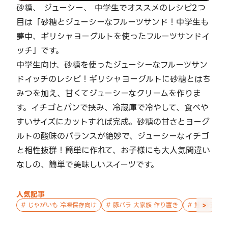
砂糖、 ジューシー、 中学生でオススメのレシピ2つ
目は「砂糖とジューシーなフルーツサンド！中学生も
夢中、ギリシャヨーグルトを使ったフルーツサンドイ
ッチ」です。
中学生向け、砂糖を使ったジューシーなフルーツサン
ドイッチのレシピ！ギリシャヨーグルトに砂糖とはち
みつを加え、甘くてジューシーなクリームを作りま
す。イチゴとパンで挟み、冷蔵庫で冷やして、食べや
すいサイズにカットすれば完成。砂糖の甘さとヨーグ
ルトの酸味のバランスが絶妙で、ジューシーなイチゴ
と相性抜群！簡単に作れて、お子様にも大人気間違い
なしの、簡単で美味しいスイーツです。
人気記事
>
#
じゃがいも 冷凍保存向け
#
豚バラ 大家族 作り置き
#
鮭 親子 作