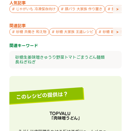
人気記事
>
#
じゃがいも 冷凍保存向け
#
豚バラ 大家族 作り置き
#
鮭 親子 作
関連記事
>
#
砂糖 共働き 和え物
#
砂糖 大家族 王道レシピ
#
砂糖 親子 週末の
関連キーワード
砂糖
生姜
味噌
きゅうり
野菜
トマト
ごま
うどん
麺類
長ねぎ
ねぎ
このレシピの提供は？
TOPVALU
「
肉味噌うどん
」