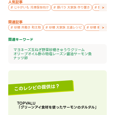
人気記事
>
#
じゃがいも 冷凍保存向け
#
豚バラ 大家族 作り置き
#
鮭 親子 作
関連記事
>
#
砂糖 共働き 和え物
#
砂糖 大家族 王道レシピ
#
砂糖 親子 週末の
関連キーワード
マヨネーズ
玉ねぎ
野菜
砂糖
きゅうり
クリーム
オリーブオイル
酢の物
塩
レーズン
醤油
サーモン
魚
ナッツ
卵
このレシピの提供は？
TOPVALU
「
グリーンアイ食材を使ったサーモンのタルタル
」