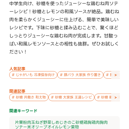
中学生向け、砂糖を使ったジューシーな鶏むね肉ソテ
ーレシピ！砂糖とレモンの和風ソースが絶品。鶏むね
肉を柔らかくジューシーに仕上げる、簡単で美味しい
レシピです。下味に砂糖と揉み込むことで、驚くほど
しっとりジューシーな鶏むね肉が完成します。甘酸っ
ぱい和風レモンソースとの相性も抜群。ぜひお試しく
ださい！
人気記事
>
#
じゃがいも 冷凍保存向け
#
豚バラ 大家族 作り置き
#
鮭 親子 作
関連記事
>
#
砂糖 共働き 和え物
#
砂糖 大家族 王道レシピ
#
砂糖 親子 週末の
関連キーワード
片栗粉
肉
玉ねぎ
野菜
しめじ
きのこ
砂糖
鶏胸
鶏肉
胸肉
ソテー
米
オリーブオイル
レモン
果物