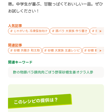
徴。中学生が喜ぶ、甘酸っぱくておいしい一品。ぜひ
お試しください！
人気記事
>
#
じゃがいも 冷凍保存向け
#
豚バラ 大家族 作り置き
#
鮭 親子 作
関連記事
>
#
砂糖 共働き 和え物
#
砂糖 大家族 王道レシピ
#
砂糖 親子 週末の
関連キーワード
酢の物
豚バラ
豚肉
肉
ごぼう
野菜
砂糖
生姜
オクラ
人参
このレシピの提供は？