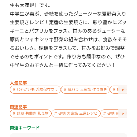
生も大満足」です。
中学生が喜ぶ、砂糖を使ったジューシーな夏野菜入り
生姜焼きレシピ！定番の生姜焼きに、彩り豊かにズッ
キーニとパプリカをプラス。甘みのあるジューシーな
豚肉とシャキシャキ野菜の組み合わせは、食欲をそそ
るおいしさ。砂糖をプラスして、甘みをお好みで調整
できるのもポイントです。作り方も簡単なので、ぜひ
中学生のお子さんと一緒に作ってみてください！
人気記事
>
#
じゃがいも 冷凍保存向け
#
豚バラ 大家族 作り置き
#
鮭 親子 作
関連記事
>
#
砂糖 共働き 和え物
#
砂糖 大家族 王道レシピ
#
砂糖 親子 週末の
関連キーワード