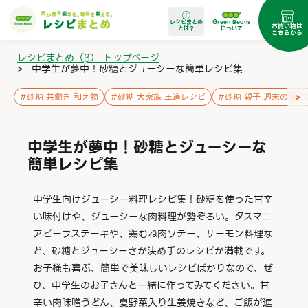
レシピまとめ
Green Beans
お買い物は
とは？
について
こちらから
レシピまとめ（β） トップページ
>
中学生が夢中！砂糖とジューシーな簡単レシピ集
>
#
砂糖 共働き 和え物
#
砂糖 大家族 王道レシピ
#
砂糖 親子 週末の朝ご
中学生が夢中！砂糖とジューシーな
簡単レシピ集
中学生向けジューシー料理レシピ集！砂糖を使った甘辛
い味付けや、ジューシーな肉料理が勢ぞろい。タスマニ
アビーフステーキや、鶏むね肉ソテー、サーモン料理な
ど、砂糖とジューシーさが決め手のレシピが満載です。
お子様も喜ぶ、簡単で美味しいレシピばかりなので、ぜ
ひ、中学生のお子さんと一緒に作ってみてください。甘
辛い肉味噌うどん、夏野菜入り生姜焼きなど、ご飯が進