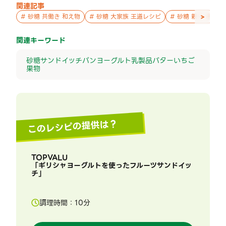
関連記事
>
#
砂糖 共働き 和え物
#
砂糖 大家族 王道レシピ
#
砂糖 親子 週末の
関連キーワード
砂糖
サンドイッチ
パン
ヨーグルト
乳製品
バター
いちご
果物
このレシピの提供は？
TOPVALU
「
ギリシャヨーグルトを使ったフルーツサンドイッ
チ
」
調理時間：
10
分